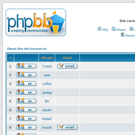
Bolo zaved
FAQ
Hľadať
Nastav
Obsah fóra hifi.slovanet.sk
#
Užívateľ
Email
1
Troton
2
aula
3
coffee
4
jardag
5
BV
6
dustin
7
Kuba4
8
mrazik