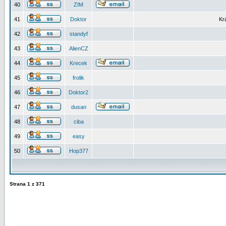
40
ZIM
41
Doktor
Kr
42
standyf
43
AlienCZ
44
Krecek
45
frolik
46
Doktor2
47
dusan
48
ciba
49
easy
50
Hop377
Strana
1
z
371