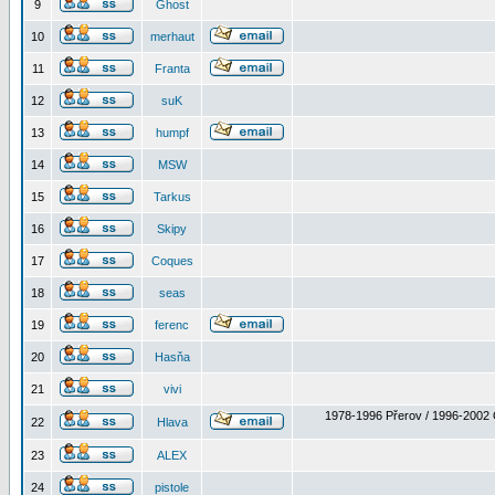
9
Ghost
10
merhaut
11
Franta
12
suK
13
humpf
14
MSW
15
Tarkus
16
Skipy
17
Coques
18
seas
19
ferenc
20
Hasňa
21
vivi
1978-1996 Přerov / 1996-2002 
22
Hlava
23
ALEX
24
pistole