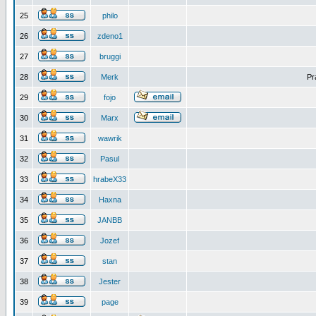
25
philo
26
zdeno1
27
bruggi
28
Merk
Pr
29
fojo
30
Marx
31
wawrik
32
Pasul
33
hrabeX33
34
Haxna
35
JANBB
36
Jozef
37
stan
38
Jester
39
page