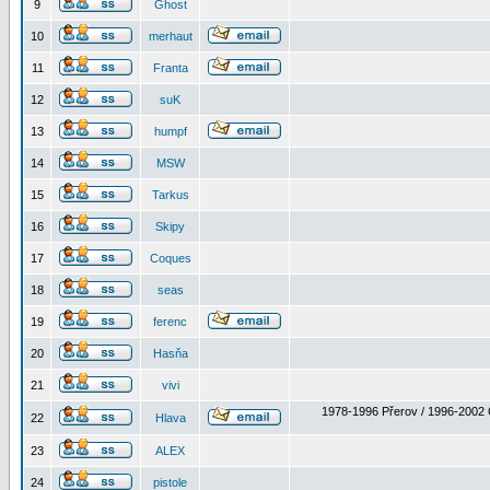
9
Ghost
10
merhaut
11
Franta
12
suK
13
humpf
14
MSW
15
Tarkus
16
Skipy
17
Coques
18
seas
19
ferenc
20
Hasňa
21
vivi
1978-1996 Přerov / 1996-2002 
22
Hlava
23
ALEX
24
pistole