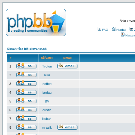
Bolo zaved
FAQ
Hľadať
Nastav
Obsah fóra hifi.slovanet.sk
#
Užívateľ
Email
1
Troton
2
aula
3
coffee
4
jardag
5
BV
6
dustin
7
Kuba4
8
mrazik