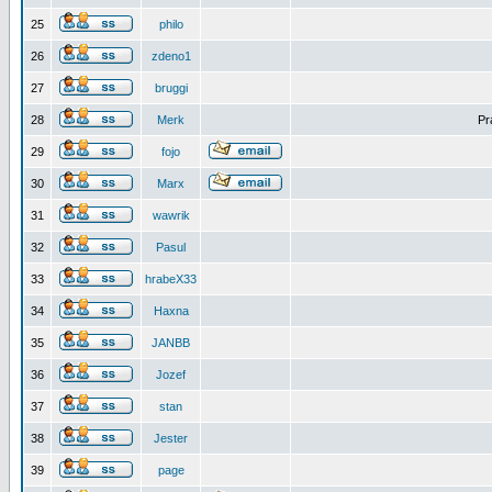
25
philo
26
zdeno1
27
bruggi
28
Merk
Pr
29
fojo
30
Marx
31
wawrik
32
Pasul
33
hrabeX33
34
Haxna
35
JANBB
36
Jozef
37
stan
38
Jester
39
page