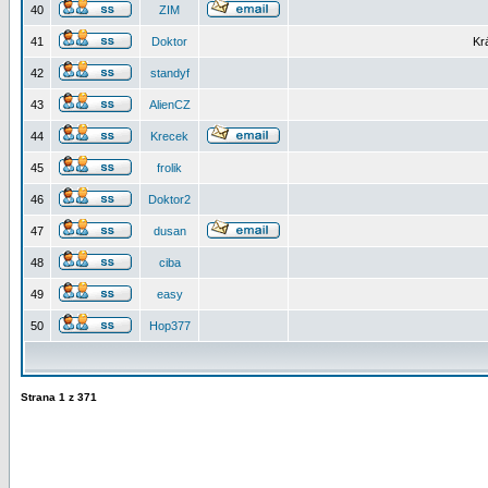
40
ZIM
41
Doktor
Kr
42
standyf
43
AlienCZ
44
Krecek
45
frolik
46
Doktor2
47
dusan
48
ciba
49
easy
50
Hop377
Strana
1
z
371