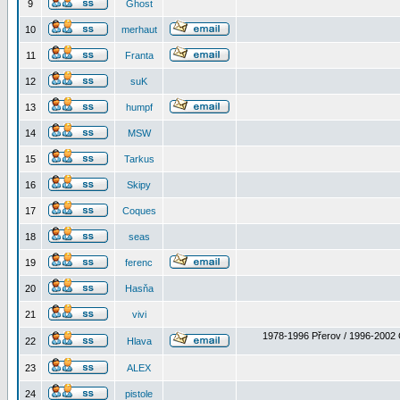
9
Ghost
10
merhaut
11
Franta
12
suK
13
humpf
14
MSW
15
Tarkus
16
Skipy
17
Coques
18
seas
19
ferenc
20
Hasňa
21
vivi
1978-1996 Přerov / 1996-2002 
22
Hlava
23
ALEX
24
pistole