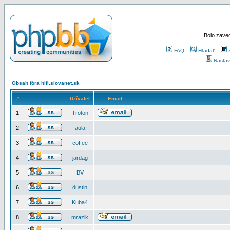
Bolo zaved
FAQ
Hľadať
Nastav
Obsah fóra hifi.slovanet.sk
#
Užívateľ
Email
1
Troton
2
aula
3
coffee
4
jardag
5
BV
6
dustin
7
Kuba4
8
mrazik