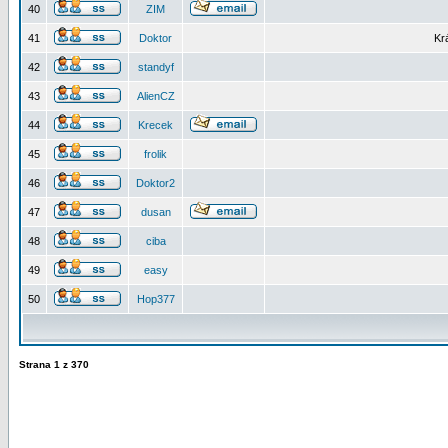
40
ZIM
41
Doktor
Kr
42
standyf
43
AlienCZ
44
Krecek
45
frolik
46
Doktor2
47
dusan
48
ciba
49
easy
50
Hop377
Strana
1
z
370