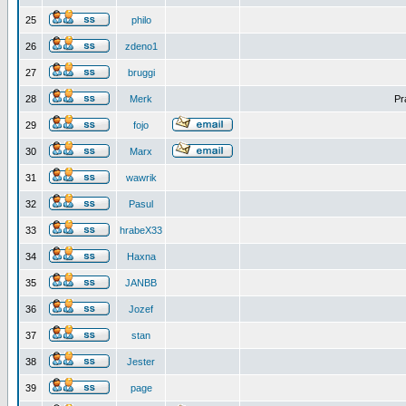
25
philo
26
zdeno1
27
bruggi
28
Merk
Pr
29
fojo
30
Marx
31
wawrik
32
Pasul
33
hrabeX33
34
Haxna
35
JANBB
36
Jozef
37
stan
38
Jester
39
page