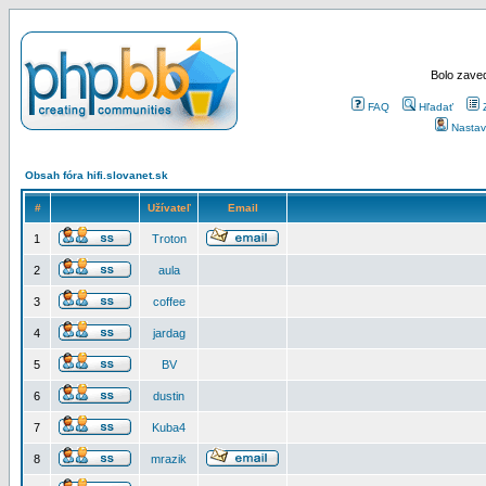
Bolo zaved
FAQ
Hľadať
Nastav
Obsah fóra hifi.slovanet.sk
#
Užívateľ
Email
1
Troton
2
aula
3
coffee
4
jardag
5
BV
6
dustin
7
Kuba4
8
mrazik