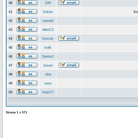
40
ZIM
41
Doktor
Kr
42
standyf
43
AlienCZ
44
Krecek
45
frolik
46
Doktor2
47
dusan
48
ciba
49
easy
50
Hop377
Strana
1
z
371