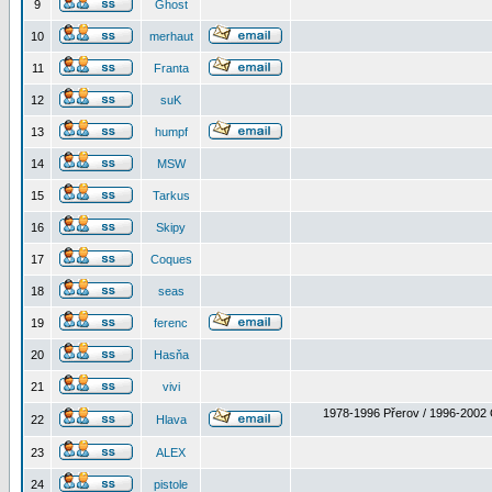
9
Ghost
10
merhaut
11
Franta
12
suK
13
humpf
14
MSW
15
Tarkus
16
Skipy
17
Coques
18
seas
19
ferenc
20
Hasňa
21
vivi
1978-1996 Přerov / 1996-2002 
22
Hlava
23
ALEX
24
pistole