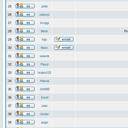
25
philo
26
zdeno1
27
bruggi
28
Merk
Pr
29
fojo
30
Marx
31
wawrik
32
Pasul
33
hrabeX33
34
Haxna
35
JANBB
36
Jozef
37
stan
38
Jester
39
page