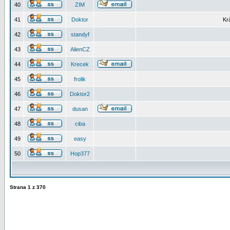
40
ZIM
41
Doktor
Kr
42
standyf
43
AlienCZ
44
Krecek
45
frolik
46
Doktor2
47
dusan
48
ciba
49
easy
50
Hop377
Strana
1
z
370