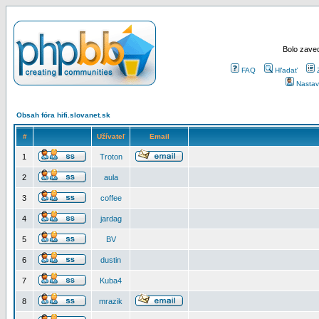
Bolo zaved
FAQ
Hľadať
Nastav
Obsah fóra hifi.slovanet.sk
#
Užívateľ
Email
1
Troton
2
aula
3
coffee
4
jardag
5
BV
6
dustin
7
Kuba4
8
mrazik