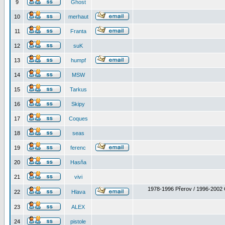
9
Ghost
10
merhaut
11
Franta
12
suK
13
humpf
14
MSW
15
Tarkus
16
Skipy
17
Coques
18
seas
19
ferenc
20
Hasňa
21
vivi
1978-1996 Přerov / 1996-2002 
22
Hlava
23
ALEX
24
pistole