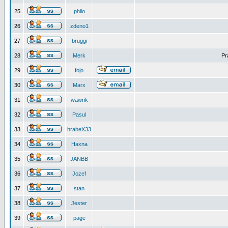
25
philo
26
zdeno1
27
bruggi
28
Merk
Pr
29
fojo
30
Marx
31
wawrik
32
Pasul
33
hrabeX33
34
Haxna
35
JANBB
36
Jozef
37
stan
38
Jester
39
page