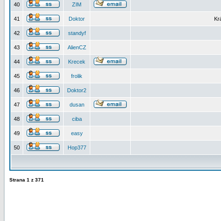
40
ZIM
41
Doktor
Kr
42
standyf
43
AlienCZ
44
Krecek
45
frolik
46
Doktor2
47
dusan
48
ciba
49
easy
50
Hop377
Strana
1
z
371