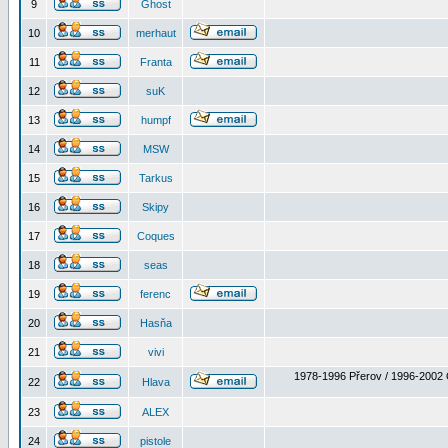
9
Ghost
10
merhaut
11
Franta
12
suK
13
humpf
14
MSW
15
Tarkus
16
Skipy
17
Coques
18
seas
19
ferenc
20
Hasňa
21
vivi
1978-1996 Přerov / 1996-2002 
22
Hlava
23
ALEX
24
pistole