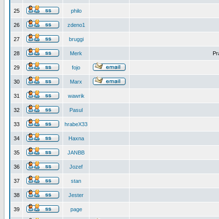
25
philo
26
zdeno1
27
bruggi
28
Merk
Pr
29
fojo
30
Marx
31
wawrik
32
Pasul
33
hrabeX33
34
Haxna
35
JANBB
36
Jozef
37
stan
38
Jester
39
page