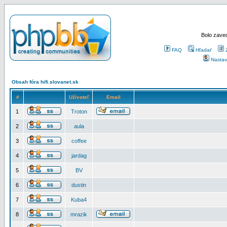
Bolo zaved
FAQ
Hľadať
Nastav
Obsah fóra hifi.slovanet.sk
#
Užívateľ
Email
1
Troton
2
aula
3
coffee
4
jardag
5
BV
6
dustin
7
Kuba4
8
mrazik