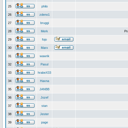
25
philo
26
zdeno1
27
bruggi
28
Merk
Pr
29
fojo
30
Marx
31
wawrik
32
Pasul
33
hrabeX33
34
Haxna
35
JANBB
36
Jozef
37
stan
38
Jester
39
page