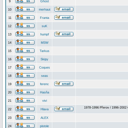
9
Ghost
10
merhaut
11
Franta
12
suK
13
humpf
14
MSW
15
Tarkus
16
Skipy
17
Coques
18
seas
19
ferenc
20
Hasňa
21
vivi
1978-1996 Přerov / 1996-2002 
22
Hlava
23
ALEX
24
pistole