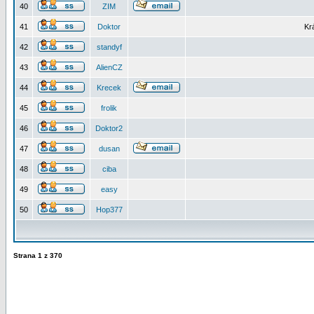
40
ZIM
41
Doktor
Kr
42
standyf
43
AlienCZ
44
Krecek
45
frolik
46
Doktor2
47
dusan
48
ciba
49
easy
50
Hop377
Strana
1
z
370