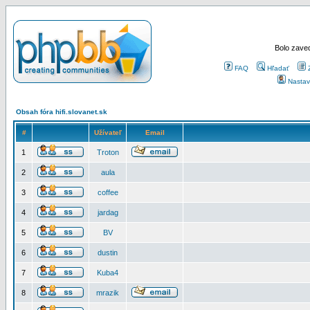
Bolo zaved
FAQ
Hľadať
Nastav
Obsah fóra hifi.slovanet.sk
#
Užívateľ
Email
1
Troton
2
aula
3
coffee
4
jardag
5
BV
6
dustin
7
Kuba4
8
mrazik