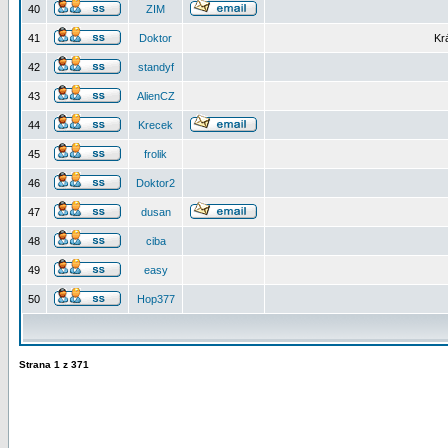
40
ZIM
41
Doktor
Kr
42
standyf
43
AlienCZ
44
Krecek
45
frolik
46
Doktor2
47
dusan
48
ciba
49
easy
50
Hop377
Strana
1
z
371