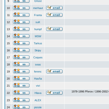
9
Ghost
10
merhaut
11
Franta
12
suK
13
humpf
14
MSW
15
Tarkus
16
Skipy
17
Coques
18
seas
19
ferenc
20
Hasňa
21
vivi
1978-1996 Přerov / 1996-2002 
22
Hlava
23
ALEX
24
pistole