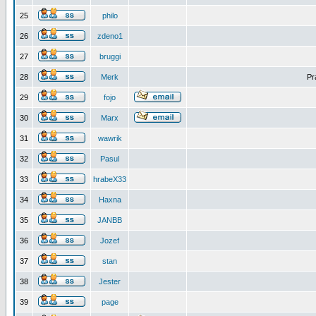
25
philo
26
zdeno1
27
bruggi
28
Merk
Pr
29
fojo
30
Marx
31
wawrik
32
Pasul
33
hrabeX33
34
Haxna
35
JANBB
36
Jozef
37
stan
38
Jester
39
page