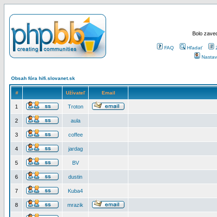
Bolo zaved
FAQ
Hľadať
Nastav
Obsah fóra hifi.slovanet.sk
#
Užívateľ
Email
1
Troton
2
aula
3
coffee
4
jardag
5
BV
6
dustin
7
Kuba4
8
mrazik