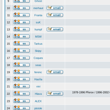
9
Ghost
10
merhaut
11
Franta
12
suK
13
humpf
14
MSW
15
Tarkus
16
Skipy
17
Coques
18
seas
19
ferenc
20
Hasňa
21
vivi
1978-1996 Přerov / 1996-2002 
22
Hlava
23
ALEX
24
pistole