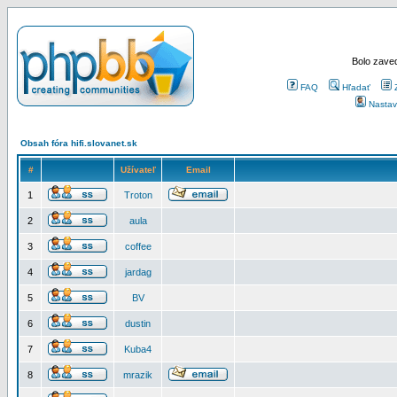
Bolo zaved
FAQ
Hľadať
Nastav
Obsah fóra hifi.slovanet.sk
#
Užívateľ
Email
1
Troton
2
aula
3
coffee
4
jardag
5
BV
6
dustin
7
Kuba4
8
mrazik