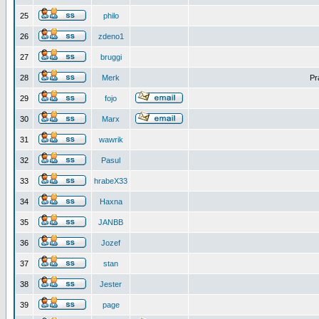
25
philo
26
zdeno1
27
bruggi
28
Merk
Pr
29
fojo
30
Marx
31
wawrik
32
Pasul
33
hrabeX33
34
Haxna
35
JANBB
36
Jozef
37
stan
38
Jester
39
page