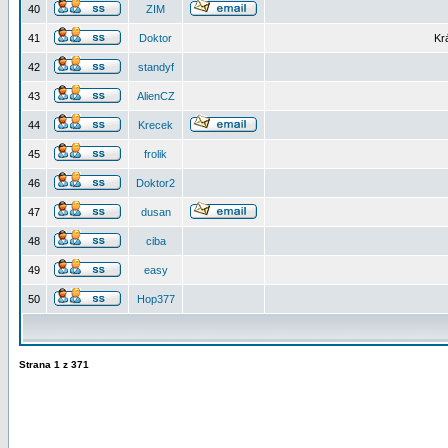
40
ZIM
41
Doktor
Kr
42
standyf
43
AlienCZ
44
Krecek
45
frolik
46
Doktor2
47
dusan
48
ciba
49
easy
50
Hop377
Strana
1
z
371