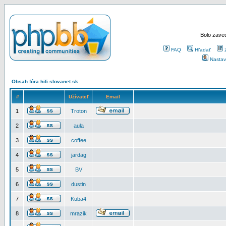
Bolo zaved
FAQ
Hľadať
Nastav
Obsah fóra hifi.slovanet.sk
#
Užívateľ
Email
1
Troton
2
aula
3
coffee
4
jardag
5
BV
6
dustin
7
Kuba4
8
mrazik