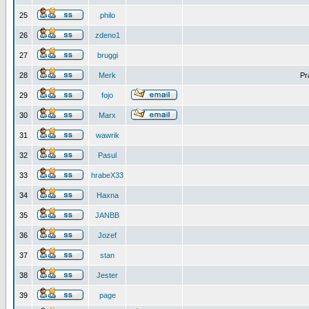
25
philo
26
zdeno1
27
bruggi
28
Merk
Pr
29
fojo
30
Marx
31
wawrik
32
Pasul
33
hrabeX33
34
Haxna
35
JANBB
36
Jozef
37
stan
38
Jester
39
page