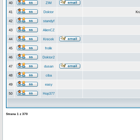
40
ZIM
41
Doktor
Kr
42
standyf
43
AlienCZ
44
Krecek
45
frolik
46
Doktor2
47
dusan
48
ciba
49
easy
50
Hop377
Strana
1
z
370