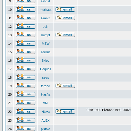
9
Ghost
10
merhaut
11
Franta
12
suK
13
humpf
14
MSW
15
Tarkus
16
Skipy
17
Coques
18
seas
19
ferenc
20
Hasňa
21
vivi
1978-1996 Přerov / 1996-2002 
22
Hlava
23
ALEX
24
pistole