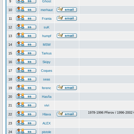
9
Ghost
10
merhaut
11
Franta
12
suK
13
humpf
14
MSW
15
Tarkus
16
Skipy
17
Coques
18
seas
19
ferenc
20
Hasňa
21
vivi
1978-1996 Přerov / 1996-2002 
22
Hlava
23
ALEX
24
pistole