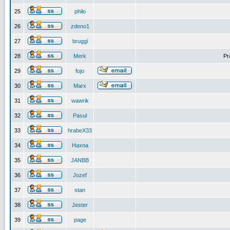
25
philo
26
zdeno1
27
bruggi
28
Merk
Pr
29
fojo
30
Marx
31
wawrik
32
Pasul
33
hrabeX33
34
Haxna
35
JANBB
36
Jozef
37
stan
38
Jester
39
page