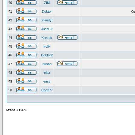
40
ZIM
41
Doktor
Kr
42
standyf
43
AlienCZ
44
Krecek
45
frolik
46
Doktor2
47
dusan
48
ciba
49
easy
50
Hop377
Strana
1
z
371