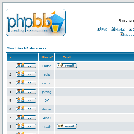
Bolo zaved
FAQ
Hľadať
Nastav
Obsah fóra hifi.slovanet.sk
#
Užívateľ
Email
1
Troton
2
aula
3
coffee
4
jardag
5
BV
6
dustin
7
Kuba4
8
mrazik