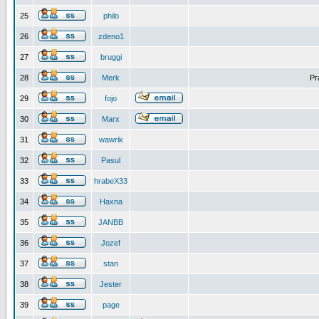
25
philo
26
zdeno1
27
bruggi
28
Merk
Pr
29
fojo
30
Marx
31
wawrik
32
Pasul
33
hrabeX33
34
Haxna
35
JANBB
36
Jozef
37
stan
38
Jester
39
page