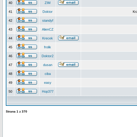
40
ZIM
41
Doktor
Kr
42
standyf
43
AlienCZ
44
Krecek
45
frolik
46
Doktor2
47
dusan
48
ciba
49
easy
50
Hop377
Strana
1
z
370