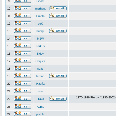
9
Ghost
10
merhaut
11
Franta
12
suK
13
humpf
14
MSW
15
Tarkus
16
Skipy
17
Coques
18
seas
19
ferenc
20
Hasňa
21
vivi
1978-1996 Přerov / 1996-2002 
22
Hlava
23
ALEX
24
pistole