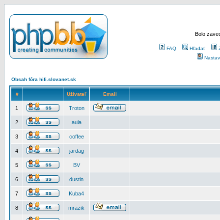
Bolo zaved
FAQ
Hľadať
Nastav
Obsah fóra hifi.slovanet.sk
#
Užívateľ
Email
1
Troton
2
aula
3
coffee
4
jardag
5
BV
6
dustin
7
Kuba4
8
mrazik