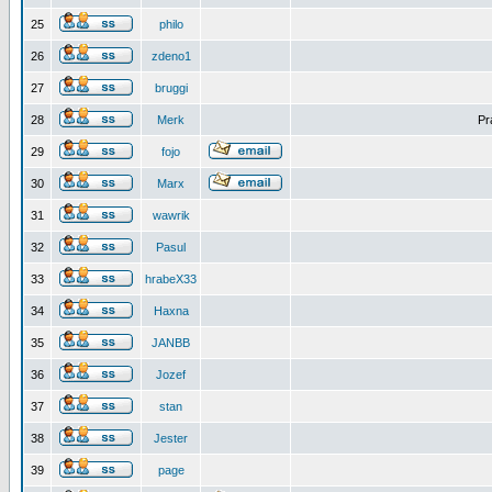
25
philo
26
zdeno1
27
bruggi
28
Merk
Pr
29
fojo
30
Marx
31
wawrik
32
Pasul
33
hrabeX33
34
Haxna
35
JANBB
36
Jozef
37
stan
38
Jester
39
page