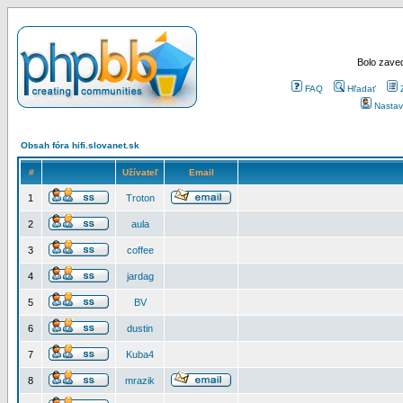
Bolo zaved
FAQ
Hľadať
Nastav
Obsah fóra hifi.slovanet.sk
#
Užívateľ
Email
1
Troton
2
aula
3
coffee
4
jardag
5
BV
6
dustin
7
Kuba4
8
mrazik