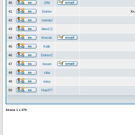
40
ZIM
41
Doktor
Kr
42
standyf
43
AlienCZ
44
Krecek
45
frolik
46
Doktor2
47
dusan
48
ciba
49
easy
50
Hop377
Strana
1
z
370