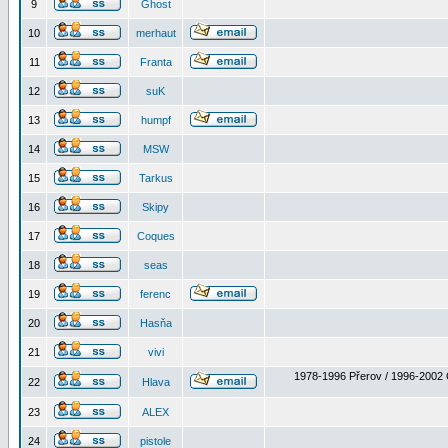
9
Ghost
10
merhaut
11
Franta
12
suK
13
humpf
14
MSW
15
Tarkus
16
Skipy
17
Coques
18
seas
19
ferenc
20
Hasňa
21
vivi
1978-1996 Přerov / 1996-2002 
22
Hlava
23
ALEX
24
pistole