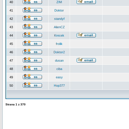
40
ZIM
41
Doktor
42
standyf
43
AlienCZ
44
Krecek
45
frolik
46
Doktor2
47
dusan
48
ciba
49
easy
50
Hop377
Strana
1
z
370