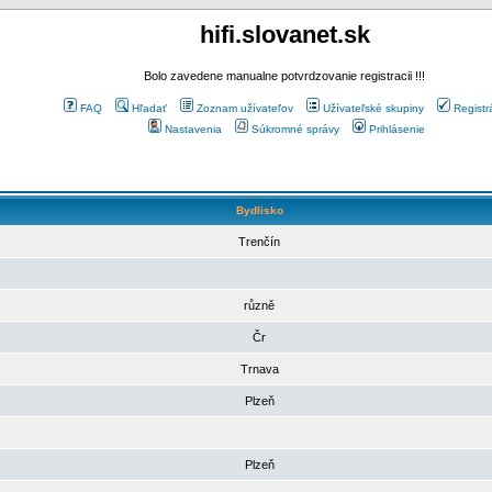
hifi.slovanet.sk
Bolo zavedene manualne potvrdzovanie registracii !!!
FAQ
Hľadať
Zoznam užívateľov
Užívateľské skupiny
Registr
Nastavenia
Súkromné správy
Prihlásenie
Bydlisko
Trenčín
různě
Čr
Trnava
Plzeň
Plzeň