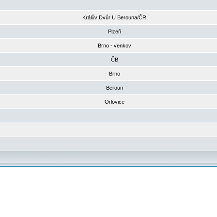
Králův Dvůr U Berouna/ČR
Plzeň
Brno - venkov
ČB
Brno
Beroun
Orlovice