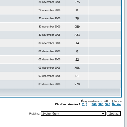
275
28 november 2006
8
29 november 2006
79
30 november 2006
959
30 november 2006
833
30 november 2006
14
30 november 2006
0
01 december 2006
22
03 december 2006
356
03 december 2006
61
03 december 2006
278
03 december 2006
Časy uvádzané v GMT + 1 hodina
Choď na stránku
1
,
2
,
3
...
368
,
369
,
370
Ďalšia
Prejdi na: