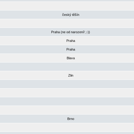
český těšín
Praha (ne od narození! ;-))
Praha
Praha
Blava
Zlin
Brno