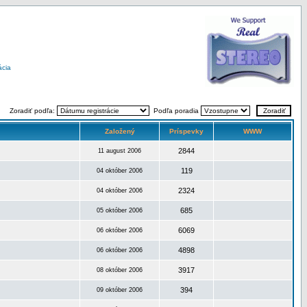
ácia
Zoradiť podľa:
Podľa poradia
Založený
Príspevky
WWW
2844
11 august 2006
119
04 október 2006
2324
04 október 2006
685
05 október 2006
6069
06 október 2006
4898
06 október 2006
3917
08 október 2006
394
09 október 2006