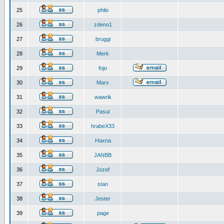
25
philo
26
zdeno1
27
bruggi
28
Merk
29
fojo
30
Marx
31
wawrik
32
Pasul
33
hrabeX33
34
Haxna
35
JANBB
36
Jozef
37
stan
38
Jester
39
page