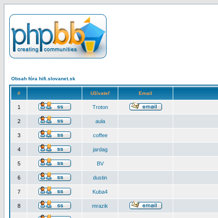
Obsah fóra hifi.slovanet.sk
#
Užívateľ
Email
1
Troton
2
aula
3
coffee
4
jardag
5
BV
6
dustin
7
Kuba4
8
mrazik