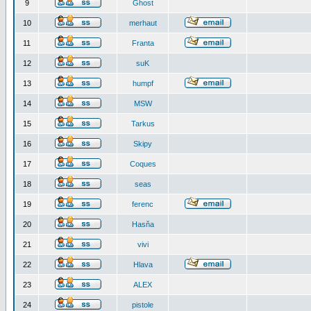
9
Ghost
10
merhaut
11
Franta
12
suK
13
humpf
14
MSW
15
Tarkus
16
Skipy
17
Coques
18
seas
19
ferenc
20
Hasňa
21
vivi
22
Hlava
23
ALEX
24
pistole