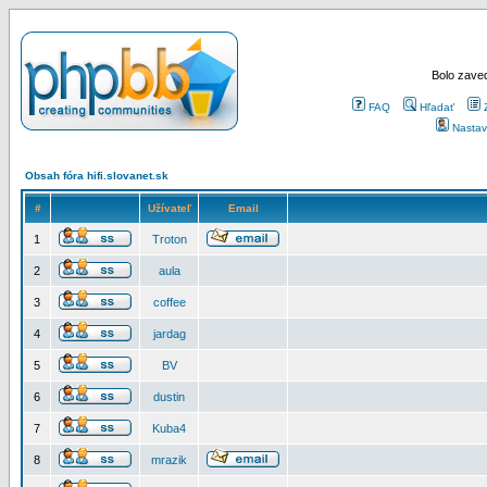
Bolo zaved
FAQ
Hľadať
Nastav
Obsah fóra hifi.slovanet.sk
#
Užívateľ
Email
1
Troton
2
aula
3
coffee
4
jardag
5
BV
6
dustin
7
Kuba4
8
mrazik