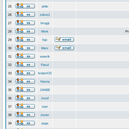
25
philo
26
zdeno1
27
bruggi
28
Merk
Pr
29
fojo
30
Marx
31
wawrik
32
Pasul
33
hrabeX33
34
Haxna
35
JANBB
36
Jozef
37
stan
38
Jester
39
page