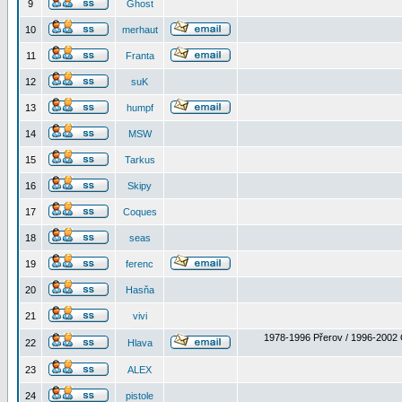
9
Ghost
10
merhaut
11
Franta
12
suK
13
humpf
14
MSW
15
Tarkus
16
Skipy
17
Coques
18
seas
19
ferenc
20
Hasňa
21
vivi
1978-1996 Přerov / 1996-2002 
22
Hlava
23
ALEX
24
pistole