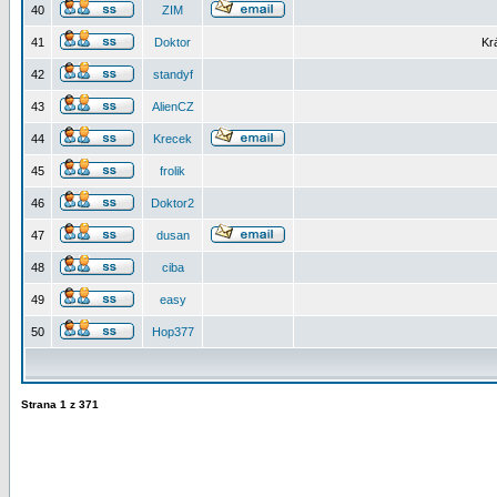
40
ZIM
41
Doktor
Kr
42
standyf
43
AlienCZ
44
Krecek
45
frolik
46
Doktor2
47
dusan
48
ciba
49
easy
50
Hop377
Strana
1
z
371