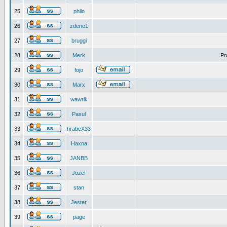
25
philo
26
zdeno1
27
bruggi
28
Merk
Pr
29
fojo
30
Marx
31
wawrik
32
Pasul
33
hrabeX33
34
Haxna
35
JANBB
36
Jozef
37
stan
38
Jester
39
page