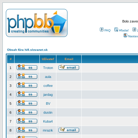
Bolo zaved
FAQ
Hľadať
Nastav
Obsah fóra hifi.slovanet.sk
#
Užívateľ
Email
1
Troton
2
aula
3
coffee
4
jardag
5
BV
6
dustin
7
Kuba4
8
mrazik