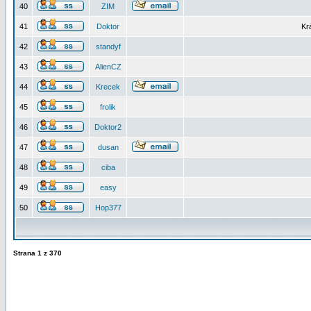
40
ZIM
41
Doktor
Kr
42
standyf
43
AlienCZ
44
Krecek
45
frolik
46
Doktor2
47
dusan
48
ciba
49
easy
50
Hop377
Strana
1
z
370