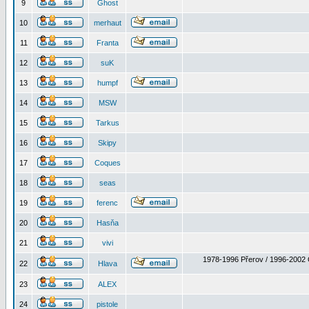
9
Ghost
10
merhaut
11
Franta
12
suK
13
humpf
14
MSW
15
Tarkus
16
Skipy
17
Coques
18
seas
19
ferenc
20
Hasňa
21
vivi
1978-1996 Přerov / 1996-2002 
22
Hlava
23
ALEX
24
pistole