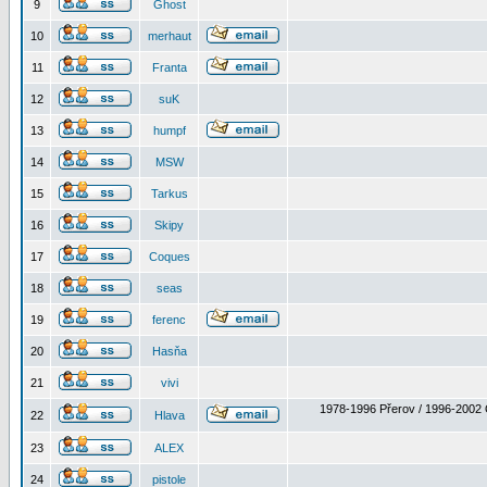
9
Ghost
10
merhaut
11
Franta
12
suK
13
humpf
14
MSW
15
Tarkus
16
Skipy
17
Coques
18
seas
19
ferenc
20
Hasňa
21
vivi
1978-1996 Přerov / 1996-2002 
22
Hlava
23
ALEX
24
pistole