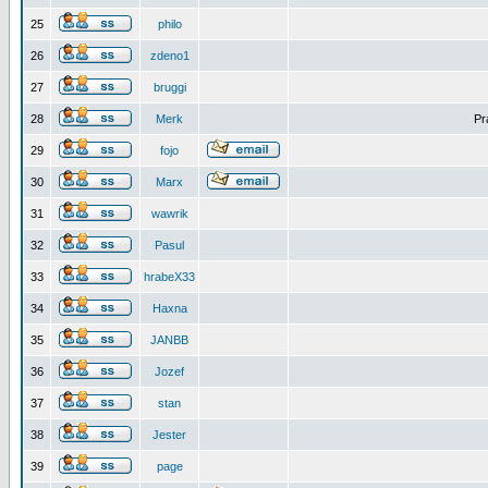
25
philo
26
zdeno1
27
bruggi
28
Merk
Pr
29
fojo
30
Marx
31
wawrik
32
Pasul
33
hrabeX33
34
Haxna
35
JANBB
36
Jozef
37
stan
38
Jester
39
page