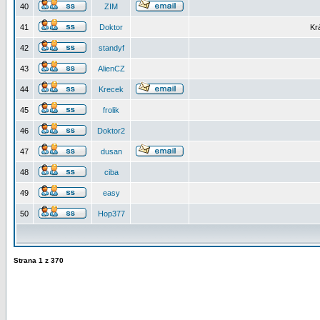
40
ZIM
41
Doktor
Kr
42
standyf
43
AlienCZ
44
Krecek
45
frolik
46
Doktor2
47
dusan
48
ciba
49
easy
50
Hop377
Strana
1
z
370