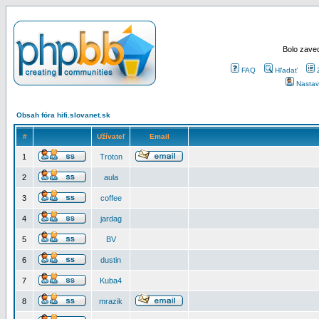
Bolo zaved
FAQ
Hľadať
Nastav
Obsah fóra hifi.slovanet.sk
#
Užívateľ
Email
1
Troton
2
aula
3
coffee
4
jardag
5
BV
6
dustin
7
Kuba4
8
mrazik