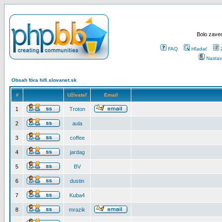
Bolo zaved
FAQ
Hľadať
Nastav
Obsah fóra hifi.slovanet.sk
#
Užívateľ
Email
1
Troton
2
aula
3
coffee
4
jardag
5
BV
6
dustin
7
Kuba4
8
mrazik