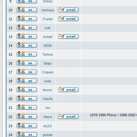
9
Ghost
10
merhaut
11
Franta
12
suK
13
humpf
14
MSW
15
Tarkus
16
Skipy
17
Coques
18
seas
19
ferenc
20
Hasňa
21
vivi
1978-1996 Přerov / 1996-2002 
22
Hlava
23
ALEX
24
pistole