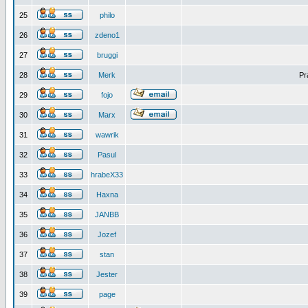
25
philo
26
zdeno1
27
bruggi
28
Merk
Pr
29
fojo
30
Marx
31
wawrik
32
Pasul
33
hrabeX33
34
Haxna
35
JANBB
36
Jozef
37
stan
38
Jester
39
page