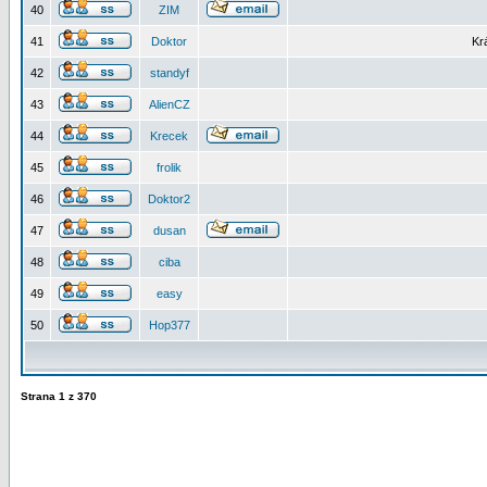
40
ZIM
41
Doktor
Kr
42
standyf
43
AlienCZ
44
Krecek
45
frolik
46
Doktor2
47
dusan
48
ciba
49
easy
50
Hop377
Strana
1
z
370