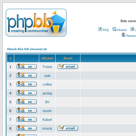
Bolo zaved
FAQ
Hľadať
Nastav
Obsah fóra hifi.slovanet.sk
#
Užívateľ
Email
1
Troton
2
aula
3
coffee
4
jardag
5
BV
6
dustin
7
Kuba4
8
mrazik