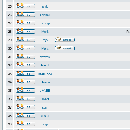
25
philo
26
zdeno1
27
bruggi
28
Merk
Pr
29
fojo
30
Marx
31
wawrik
32
Pasul
33
hrabeX33
34
Haxna
35
JANBB
36
Jozef
37
stan
38
Jester
39
page