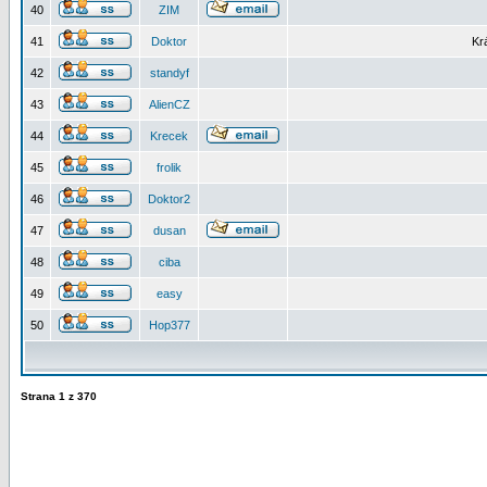
40
ZIM
41
Doktor
Kr
42
standyf
43
AlienCZ
44
Krecek
45
frolik
46
Doktor2
47
dusan
48
ciba
49
easy
50
Hop377
Strana
1
z
370