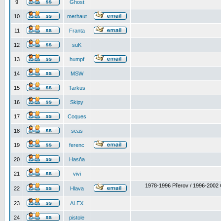
9
Ghost
10
merhaut
11
Franta
12
suK
13
humpf
14
MSW
15
Tarkus
16
Skipy
17
Coques
18
seas
19
ferenc
20
Hasňa
21
vivi
1978-1996 Přerov / 1996-2002 
22
Hlava
23
ALEX
24
pistole