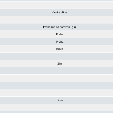
český těšín
Praha (ne od narození! ;-))
Praha
Praha
Blava
Zlin
Brno