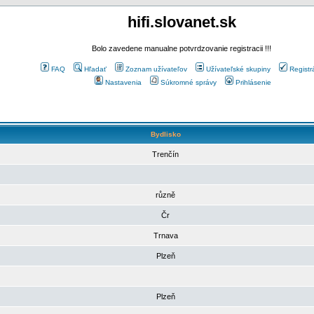
hifi.slovanet.sk
Bolo zavedene manualne potvrdzovanie registracii !!!
FAQ
Hľadať
Zoznam užívateľov
Užívateľské skupiny
Registr
Nastavenia
Súkromné správy
Prihlásenie
Bydlisko
Trenčín
různě
Čr
Trnava
Plzeň
Plzeň