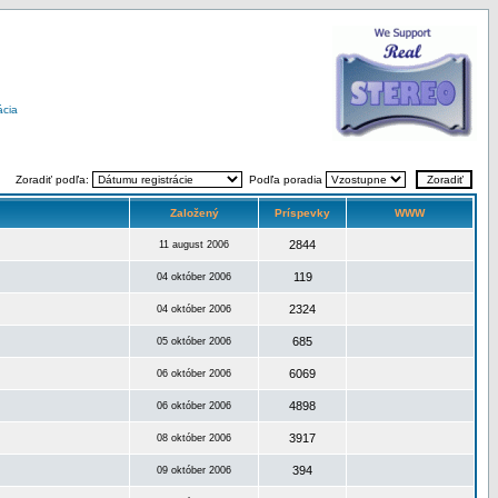
ácia
Zoradiť podľa:
Podľa poradia
Založený
Príspevky
WWW
2844
11 august 2006
119
04 október 2006
2324
04 október 2006
685
05 október 2006
6069
06 október 2006
4898
06 október 2006
3917
08 október 2006
394
09 október 2006