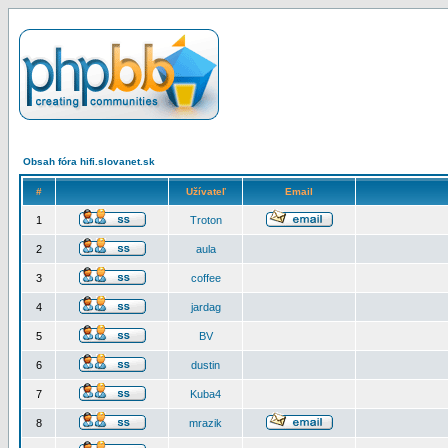
Obsah fóra hifi.slovanet.sk
#
Užívateľ
Email
1
Troton
2
aula
3
coffee
4
jardag
5
BV
6
dustin
7
Kuba4
8
mrazik