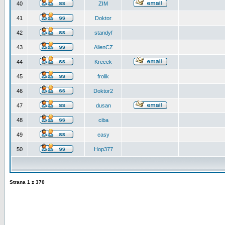
40
ZIM
41
Doktor
42
standyf
43
AlienCZ
44
Krecek
45
frolik
46
Doktor2
47
dusan
48
ciba
49
easy
50
Hop377
Strana
1
z
370