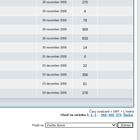
275
28 november 2006
8
29 november 2006
79
30 november 2006
959
30 november 2006
833
30 november 2006
14
30 november 2006
0
01 december 2006
22
03 december 2006
356
03 december 2006
61
03 december 2006
278
03 december 2006
Časy uvádzané v GMT + 1 hodina
Choď na stránku
1
,
2
,
3
...
368
,
369
,
370
Ďalšia
Prejdi na: