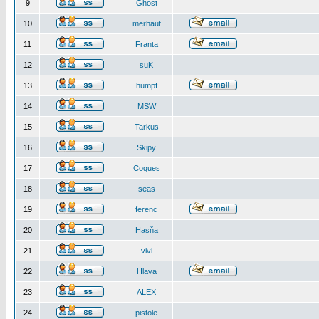
9
Ghost
10
merhaut
11
Franta
12
suK
13
humpf
14
MSW
15
Tarkus
16
Skipy
17
Coques
18
seas
19
ferenc
20
Hasňa
21
vivi
22
Hlava
23
ALEX
24
pistole