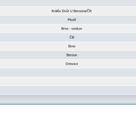
Králův Dvůr U Berouna/ČR
Plzeň
Brno - venkov
ČB
Brno
Beroun
Orlovice