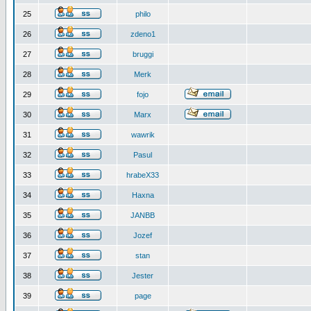
25
philo
26
zdeno1
27
bruggi
28
Merk
29
fojo
30
Marx
31
wawrik
32
Pasul
33
hrabeX33
34
Haxna
35
JANBB
36
Jozef
37
stan
38
Jester
39
page