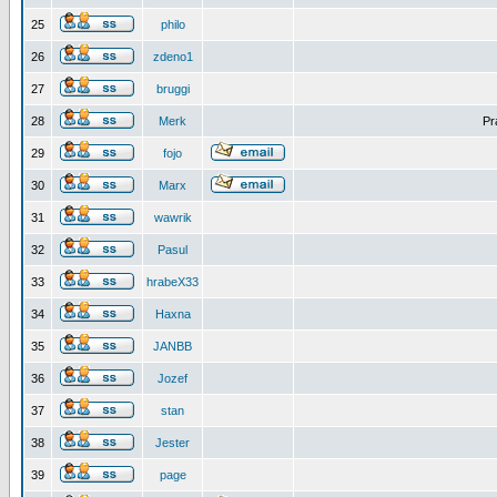
25
philo
26
zdeno1
27
bruggi
28
Merk
Pr
29
fojo
30
Marx
31
wawrik
32
Pasul
33
hrabeX33
34
Haxna
35
JANBB
36
Jozef
37
stan
38
Jester
39
page