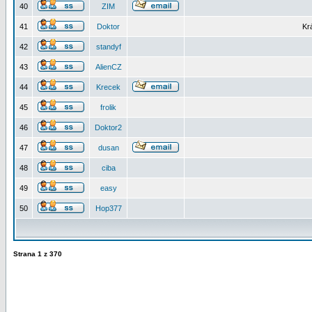
40
ZIM
41
Doktor
Kr
42
standyf
43
AlienCZ
44
Krecek
45
frolik
46
Doktor2
47
dusan
48
ciba
49
easy
50
Hop377
Strana
1
z
370