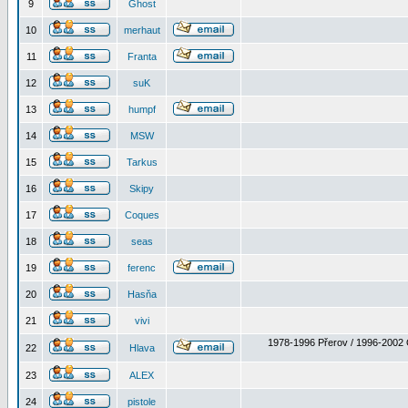
9
Ghost
10
merhaut
11
Franta
12
suK
13
humpf
14
MSW
15
Tarkus
16
Skipy
17
Coques
18
seas
19
ferenc
20
Hasňa
21
vivi
1978-1996 Přerov / 1996-2002 
22
Hlava
23
ALEX
24
pistole