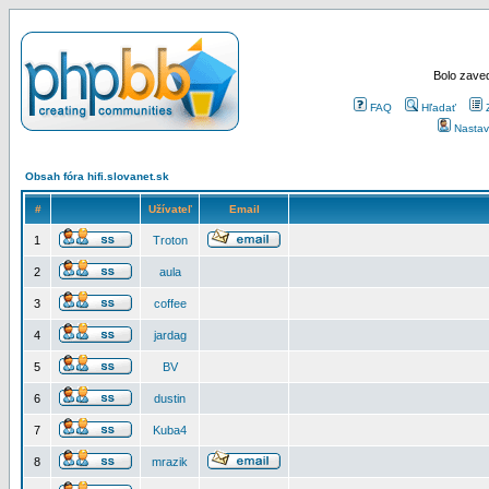
Bolo zaved
FAQ
Hľadať
Nastav
Obsah fóra hifi.slovanet.sk
#
Užívateľ
Email
1
Troton
2
aula
3
coffee
4
jardag
5
BV
6
dustin
7
Kuba4
8
mrazik