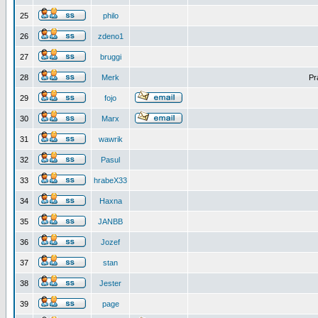
25
philo
26
zdeno1
27
bruggi
28
Merk
Pr
29
fojo
30
Marx
31
wawrik
32
Pasul
33
hrabeX33
34
Haxna
35
JANBB
36
Jozef
37
stan
38
Jester
39
page