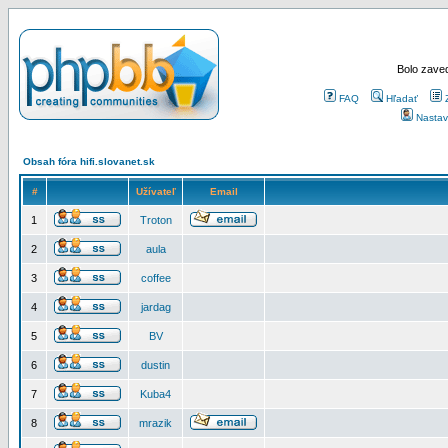
Bolo zaved
FAQ
Hľadať
Nastav
Obsah fóra hifi.slovanet.sk
#
Užívateľ
Email
1
Troton
2
aula
3
coffee
4
jardag
5
BV
6
dustin
7
Kuba4
8
mrazik