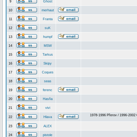
9
Ghost
10
merhaut
11
Franta
12
suK
13
humpf
14
MSW
15
Tarkus
16
Skipy
17
Coques
18
seas
19
ferenc
20
Hasňa
21
vivi
1978-1996 Přerov / 1996-2002 
22
Hlava
23
ALEX
24
pistole