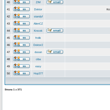
40
ZIM
41
Doktor
Kr
42
standyf
43
AlienCZ
44
Krecek
45
frolik
46
Doktor2
47
dusan
48
ciba
49
easy
50
Hop377
Strana
1
z
371