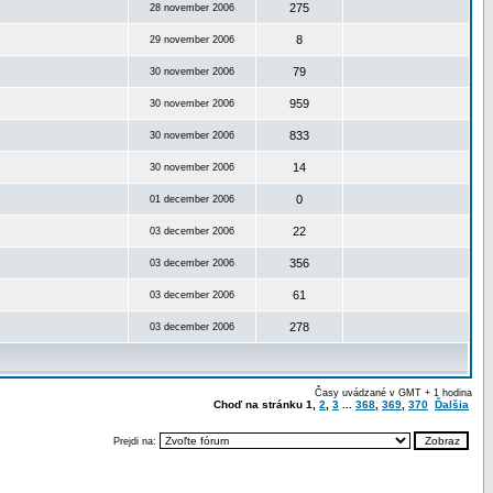
275
28 november 2006
8
29 november 2006
79
30 november 2006
959
30 november 2006
833
30 november 2006
14
30 november 2006
0
01 december 2006
22
03 december 2006
356
03 december 2006
61
03 december 2006
278
03 december 2006
Časy uvádzané v GMT + 1 hodina
Choď na stránku
1
,
2
,
3
...
368
,
369
,
370
Ďalšia
Prejdi na: