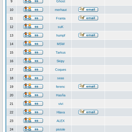
9
Ghost
10
merhaut
11
Franta
12
suK
13
humpf
14
MSW
15
Tarkus
16
Skipy
17
Coques
18
seas
19
ferenc
20
Hasňa
21
vivi
22
Hlava
23
ALEX
24
pistole