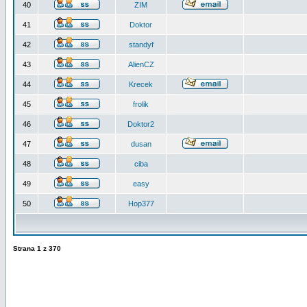
40
ZIM
41
Doktor
42
standyf
43
AlienCZ
44
Krecek
45
frolik
46
Doktor2
47
dusan
48
ciba
49
easy
50
Hop377
Strana
1
z
370