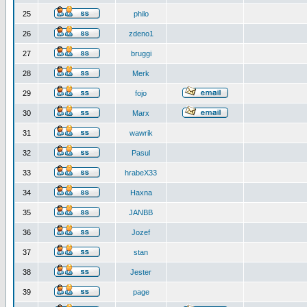
25
philo
26
zdeno1
27
bruggi
28
Merk
29
fojo
30
Marx
31
wawrik
32
Pasul
33
hrabeX33
34
Haxna
35
JANBB
36
Jozef
37
stan
38
Jester
39
page