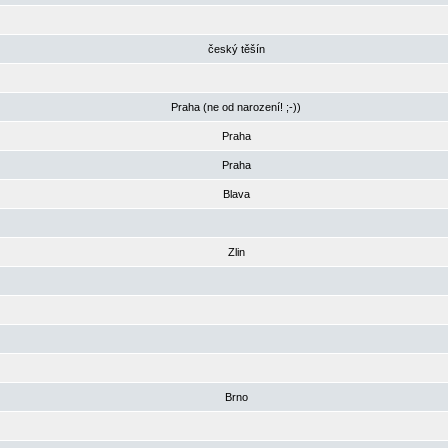
český těšín
Praha (ne od narození! ;-))
Praha
Praha
Blava
Zlin
Brno