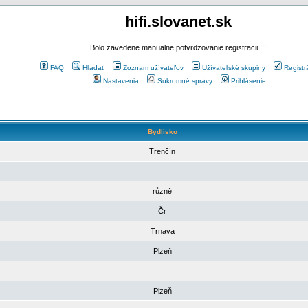
hifi.slovanet.sk
Bolo zavedene manualne potvrdzovanie registracii !!!
FAQ
Hľadať
Zoznam užívateľov
Užívateľské skupiny
Registr
Nastavenia
Súkromné správy
Prihlásenie
Bydlisko
Trenčín
různě
Čr
Trnava
Plzeň
Plzeň