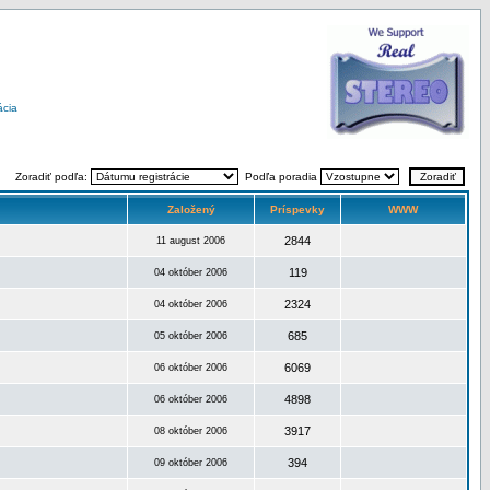
ácia
Zoradiť podľa:
Podľa poradia
Založený
Príspevky
WWW
2844
11 august 2006
119
04 október 2006
2324
04 október 2006
685
05 október 2006
6069
06 október 2006
4898
06 október 2006
3917
08 október 2006
394
09 október 2006