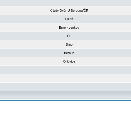
Králův Dvůr U Berouna/ČR
Plzeň
Brno - venkov
ČB
Brno
Beroun
Orlovice