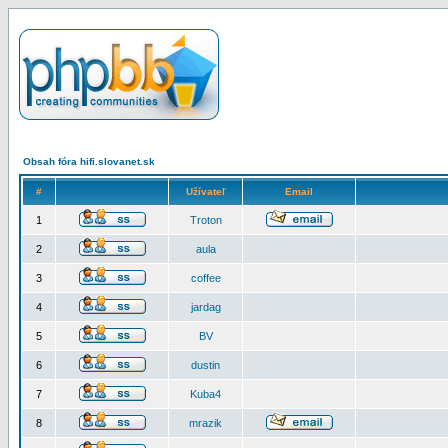
Obsah fóra hifi.slovanet.sk
#
Užívateľ
Email
1
Troton
2
aula
3
coffee
4
jardag
5
BV
6
dustin
7
Kuba4
8
mrazik