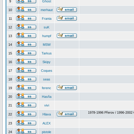
9
Ghost
10
merhaut
11
Franta
12
suK
13
humpf
14
MSW
15
Tarkus
16
Skipy
17
Coques
18
seas
19
ferenc
20
Hasňa
21
vivi
1978-1996 Přerov / 1996-2002 
22
Hlava
23
ALEX
24
pistole