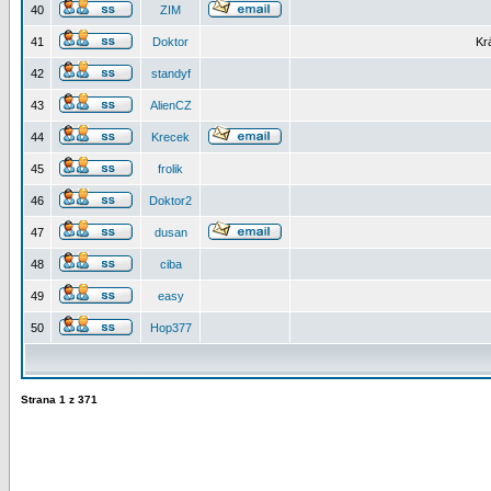
40
ZIM
41
Doktor
Kr
42
standyf
43
AlienCZ
44
Krecek
45
frolik
46
Doktor2
47
dusan
48
ciba
49
easy
50
Hop377
Strana
1
z
371