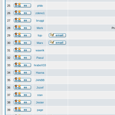
25
philo
26
zdeno1
27
bruggi
28
Merk
Pr
29
fojo
30
Marx
31
wawrik
32
Pasul
33
hrabeX33
34
Haxna
35
JANBB
36
Jozef
37
stan
38
Jester
39
page