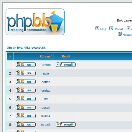
Bolo zaved
FAQ
Hľadať
Nastav
Obsah fóra hifi.slovanet.sk
#
Užívateľ
Email
1
Troton
2
aula
3
coffee
4
jardag
5
BV
6
dustin
7
Kuba4
8
mrazik