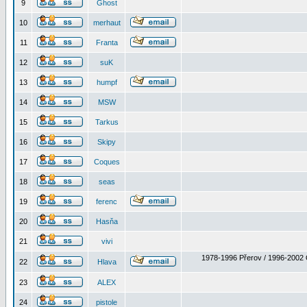
9
Ghost
10
merhaut
11
Franta
12
suK
13
humpf
14
MSW
15
Tarkus
16
Skipy
17
Coques
18
seas
19
ferenc
20
Hasňa
21
vivi
1978-1996 Přerov / 1996-2002 
22
Hlava
23
ALEX
24
pistole