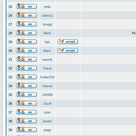
25
philo
26
zdeno1
27
bruggi
28
Merk
Pr
29
fojo
30
Marx
31
wawrik
32
Pasul
33
hrabeX33
34
Haxna
35
JANBB
36
Jozef
37
stan
38
Jester
39
page