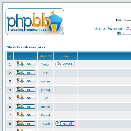
Bolo zaved
FAQ
Hľadať
Nastav
Obsah fóra hifi.slovanet.sk
#
Užívateľ
Email
1
Troton
2
aula
3
coffee
4
jardag
5
BV
6
dustin
7
Kuba4
8
mrazik