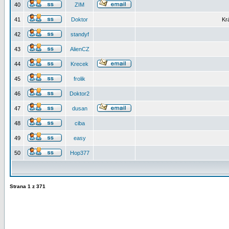
40
ZIM
41
Doktor
Kr
42
standyf
43
AlienCZ
44
Krecek
45
frolik
46
Doktor2
47
dusan
48
ciba
49
easy
50
Hop377
Strana
1
z
371