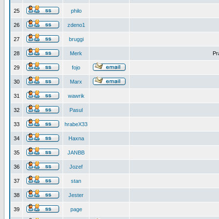
25
philo
26
zdeno1
27
bruggi
28
Merk
Pr
29
fojo
30
Marx
31
wawrik
32
Pasul
33
hrabeX33
34
Haxna
35
JANBB
36
Jozef
37
stan
38
Jester
39
page