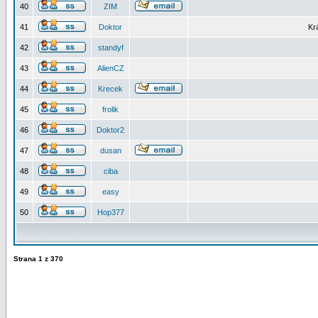
40
ZIM
41
Doktor
Kr
42
standyf
43
AlienCZ
44
Krecek
45
frolik
46
Doktor2
47
dusan
48
ciba
49
easy
50
Hop377
Strana
1
z
370