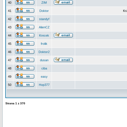
40
ZIM
41
Doktor
Kr
42
standyf
43
AlienCZ
44
Krecek
45
frolik
46
Doktor2
47
dusan
48
ciba
49
easy
50
Hop377
Strana
1
z
370