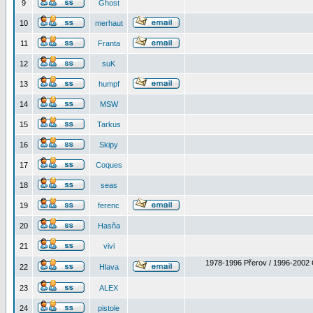
9
Ghost
10
merhaut
11
Franta
12
suK
13
humpf
14
MSW
15
Tarkus
16
Skipy
17
Coques
18
seas
19
ferenc
20
Hasňa
21
vivi
1978-1996 Přerov / 1996-2002 
22
Hlava
23
ALEX
24
pistole