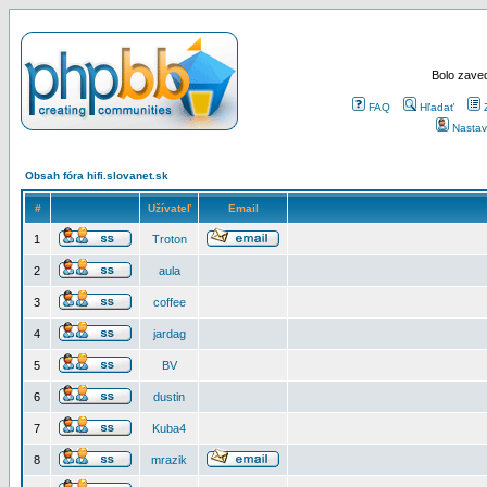
Bolo zaved
FAQ
Hľadať
Nastav
Obsah fóra hifi.slovanet.sk
#
Užívateľ
Email
1
Troton
2
aula
3
coffee
4
jardag
5
BV
6
dustin
7
Kuba4
8
mrazik