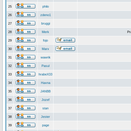
25
philo
26
zdeno1
27
bruggi
28
Merk
Pr
29
fojo
30
Marx
31
wawrik
32
Pasul
33
hrabeX33
34
Haxna
35
JANBB
36
Jozef
37
stan
38
Jester
39
page