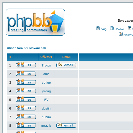
Bolo zaved
FAQ
Hľadať
Nastav
Obsah fóra hifi.slovanet.sk
#
Užívateľ
Email
1
Troton
2
aula
3
coffee
4
jardag
5
BV
6
dustin
7
Kuba4
8
mrazik