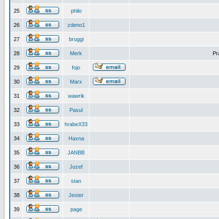
25
philo
26
zdeno1
27
bruggi
28
Merk
Pr
29
fojo
30
Marx
31
wawrik
32
Pasul
33
hrabeX33
34
Haxna
35
JANBB
36
Jozef
37
stan
38
Jester
39
page