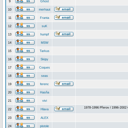
9
Ghost
10
merhaut
11
Franta
12
suK
13
humpf
14
MSW
15
Tarkus
16
Skipy
17
Coques
18
seas
19
ferenc
20
Hasňa
21
vivi
1978-1996 Přerov / 1996-2002 
22
Hlava
23
ALEX
24
pistole