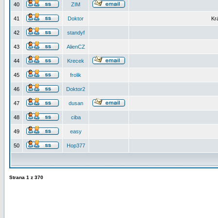
40
ZIM
41
Doktor
Kr
42
standyf
43
AlienCZ
44
Krecek
45
frolik
46
Doktor2
47
dusan
48
ciba
49
easy
50
Hop377
Strana
1
z
370