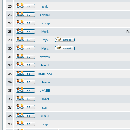
25
philo
26
zdeno1
27
bruggi
28
Merk
Pr
29
fojo
30
Marx
31
wawrik
32
Pasul
33
hrabeX33
34
Haxna
35
JANBB
36
Jozef
37
stan
38
Jester
39
page