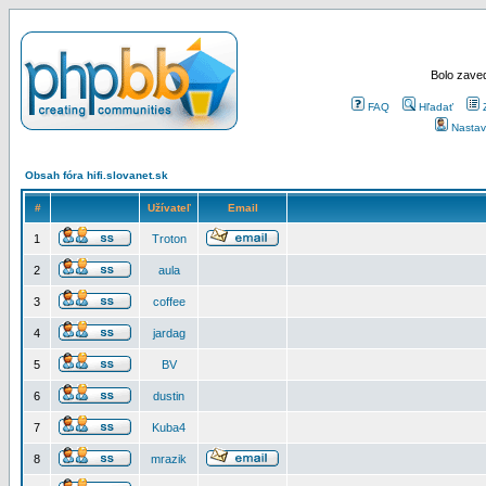
Bolo zaved
FAQ
Hľadať
Nastav
Obsah fóra hifi.slovanet.sk
#
Užívateľ
Email
1
Troton
2
aula
3
coffee
4
jardag
5
BV
6
dustin
7
Kuba4
8
mrazik