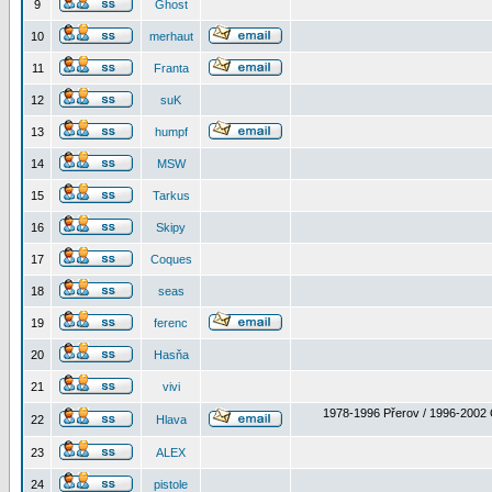
9
Ghost
10
merhaut
11
Franta
12
suK
13
humpf
14
MSW
15
Tarkus
16
Skipy
17
Coques
18
seas
19
ferenc
20
Hasňa
21
vivi
1978-1996 Přerov / 1996-2002 
22
Hlava
23
ALEX
24
pistole