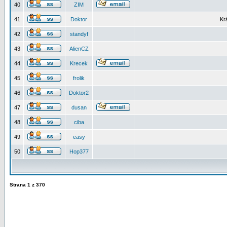
40
ZIM
41
Doktor
Kr
42
standyf
43
AlienCZ
44
Krecek
45
frolik
46
Doktor2
47
dusan
48
ciba
49
easy
50
Hop377
Strana
1
z
370