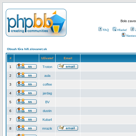
Bolo zaved
FAQ
Hľadať
Nastav
Obsah fóra hifi.slovanet.sk
#
Užívateľ
Email
1
Troton
2
aula
3
coffee
4
jardag
5
BV
6
dustin
7
Kuba4
8
mrazik