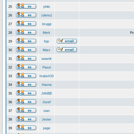
25
philo
26
zdeno1
27
bruggi
28
Merk
Pr
29
fojo
30
Marx
31
wawrik
32
Pasul
33
hrabeX33
34
Haxna
35
JANBB
36
Jozef
37
stan
38
Jester
39
page