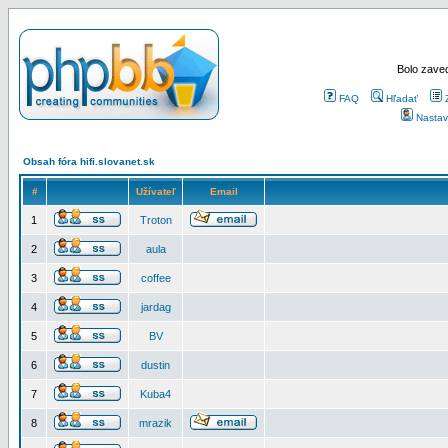
Bolo zaved
FAQ
Hľadať
Nastav
Obsah fóra hifi.slovanet.sk
#
Užívateľ
Email
1
Troton
2
aula
3
coffee
4
jardag
5
BV
6
dustin
7
Kuba4
8
mrazik