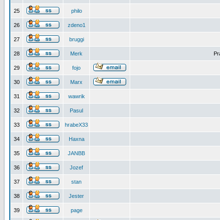
25
philo
26
zdeno1
27
bruggi
28
Merk
Pr
29
fojo
30
Marx
31
wawrik
32
Pasul
33
hrabeX33
34
Haxna
35
JANBB
36
Jozef
37
stan
38
Jester
39
page