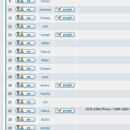
9
Ghost
10
merhaut
11
Franta
12
suK
13
humpf
14
MSW
15
Tarkus
16
Skipy
17
Coques
18
seas
19
ferenc
20
Hasňa
21
vivi
1978-1996 Přerov / 1996-2002 
22
Hlava
23
ALEX
24
pistole