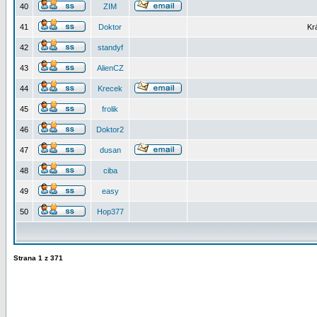
40
ZIM
41
Doktor
Kr
42
standyf
43
AlienCZ
44
Krecek
45
frolik
46
Doktor2
47
dusan
48
ciba
49
easy
50
Hop377
Strana
1
z
371