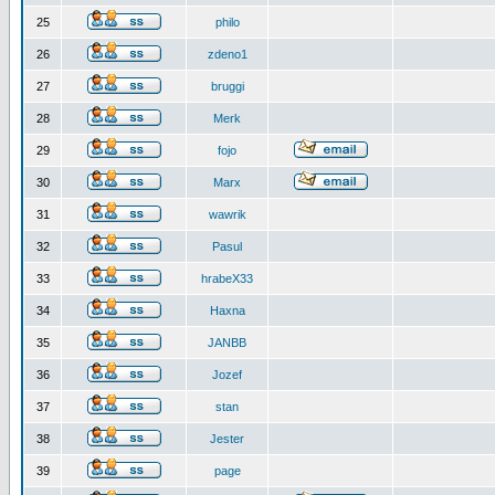
25
philo
26
zdeno1
27
bruggi
28
Merk
29
fojo
30
Marx
31
wawrik
32
Pasul
33
hrabeX33
34
Haxna
35
JANBB
36
Jozef
37
stan
38
Jester
39
page