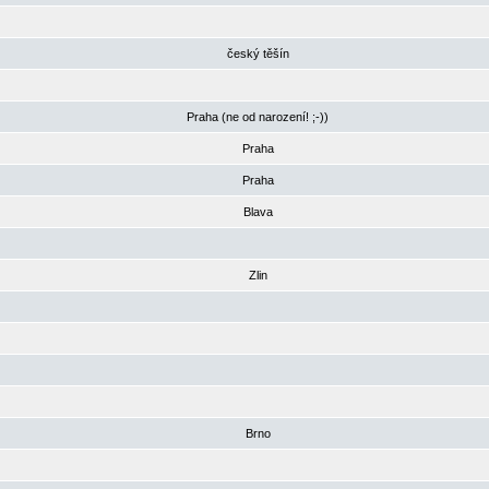
český těšín
Praha (ne od narození! ;-))
Praha
Praha
Blava
Zlin
Brno