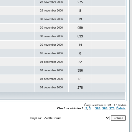
275
28 november 2006
8
29 november 2006
79
30 november 2006
959
30 november 2006
833
30 november 2006
14
30 november 2006
0
01 december 2006
22
03 december 2006
356
03 december 2006
61
03 december 2006
278
03 december 2006
Časy uvádzané v GMT + 1 hodina
Choď na stránku
1
,
2
,
3
...
368
,
369
,
370
Ďalšia
Prejdi na: