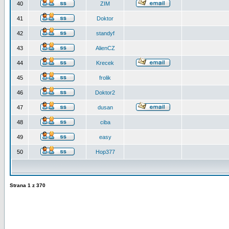
40
ZIM
41
Doktor
42
standyf
43
AlienCZ
44
Krecek
45
frolik
46
Doktor2
47
dusan
48
ciba
49
easy
50
Hop377
Strana
1
z
370