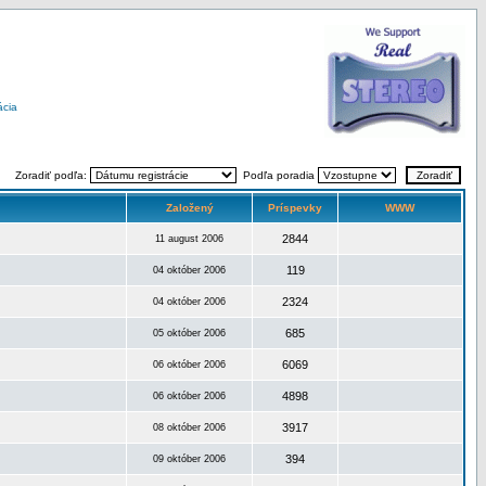
ácia
Zoradiť podľa:
Podľa poradia
Založený
Príspevky
WWW
2844
11 august 2006
119
04 október 2006
2324
04 október 2006
685
05 október 2006
6069
06 október 2006
4898
06 október 2006
3917
08 október 2006
394
09 október 2006