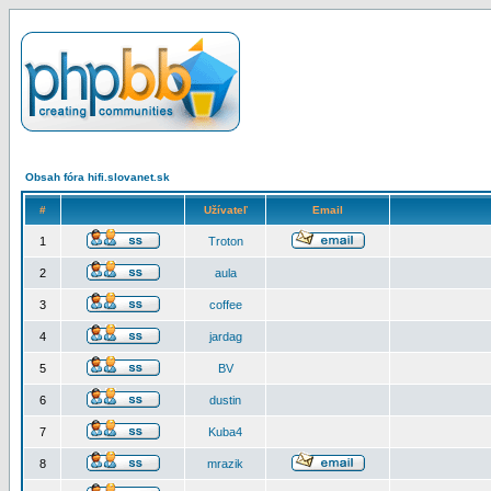
Obsah fóra hifi.slovanet.sk
#
Užívateľ
Email
1
Troton
2
aula
3
coffee
4
jardag
5
BV
6
dustin
7
Kuba4
8
mrazik