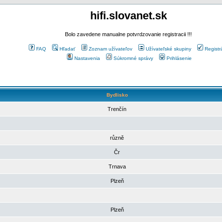
hifi.slovanet.sk
Bolo zavedene manualne potvrdzovanie registracii !!!
FAQ
Hľadať
Zoznam užívateľov
Užívateľské skupiny
Registr
Nastavenia
Súkromné správy
Prihlásenie
Bydlisko
Trenčín
různě
Čr
Trnava
Plzeň
Plzeň