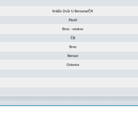
Králův Dvůr U Berouna/ČR
Plzeň
Brno - venkov
ČB
Brno
Beroun
Orlovice