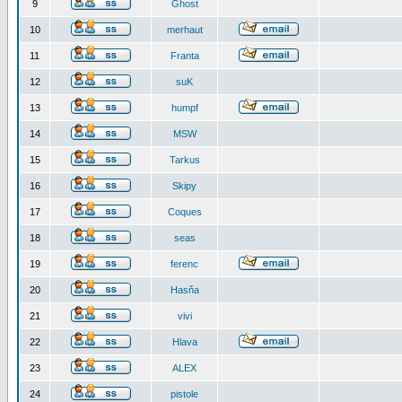
9
Ghost
10
merhaut
11
Franta
12
suK
13
humpf
14
MSW
15
Tarkus
16
Skipy
17
Coques
18
seas
19
ferenc
20
Hasňa
21
vivi
22
Hlava
23
ALEX
24
pistole