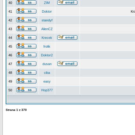
40
ZIM
41
Doktor
Kr
42
standyf
43
AlienCZ
44
Krecek
45
frolik
46
Doktor2
47
dusan
48
ciba
49
easy
50
Hop377
Strana
1
z
370