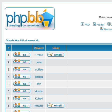
Bolo zaved
FAQ
Hľadať
Nastav
Obsah fóra hifi.slovanet.sk
#
Užívateľ
Email
1
Troton
2
aula
3
coffee
4
jardag
5
BV
6
dustin
7
Kuba4
8
mrazik