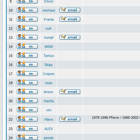
9
Ghost
10
merhaut
11
Franta
12
suK
13
humpf
14
MSW
15
Tarkus
16
Skipy
17
Coques
18
seas
19
ferenc
20
Hasňa
21
vivi
1978-1996 Přerov / 1996-2002 
22
Hlava
23
ALEX
24
pistole