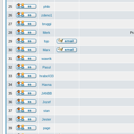
25
philo
26
zdeno1
27
bruggi
28
Merk
Pr
29
fojo
30
Marx
31
wawrik
32
Pasul
33
hrabeX33
34
Haxna
35
JANBB
36
Jozef
37
stan
38
Jester
39
page