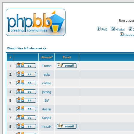
Bolo zaved
FAQ
Hľadať
Nastav
Obsah fóra hifi.slovanet.sk
#
Užívateľ
Email
1
Troton
2
aula
3
coffee
4
jardag
5
BV
6
dustin
7
Kuba4
8
mrazik