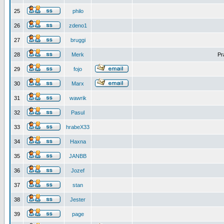
25
philo
26
zdeno1
27
bruggi
28
Merk
Pr
29
fojo
30
Marx
31
wawrik
32
Pasul
33
hrabeX33
34
Haxna
35
JANBB
36
Jozef
37
stan
38
Jester
39
page