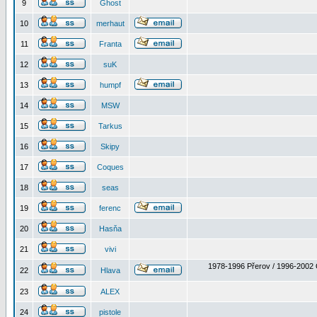
9
Ghost
10
merhaut
11
Franta
12
suK
13
humpf
14
MSW
15
Tarkus
16
Skipy
17
Coques
18
seas
19
ferenc
20
Hasňa
21
vivi
1978-1996 Přerov / 1996-2002 
22
Hlava
23
ALEX
24
pistole