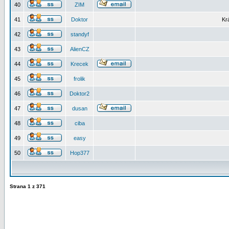
40
ZIM
41
Doktor
Kr
42
standyf
43
AlienCZ
44
Krecek
45
frolik
46
Doktor2
47
dusan
48
ciba
49
easy
50
Hop377
Strana
1
z
371