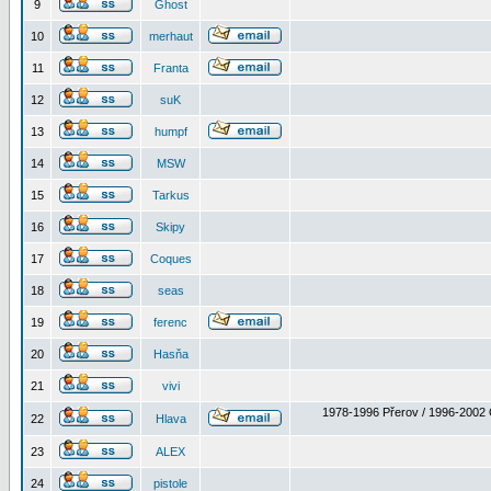
9
Ghost
10
merhaut
11
Franta
12
suK
13
humpf
14
MSW
15
Tarkus
16
Skipy
17
Coques
18
seas
19
ferenc
20
Hasňa
21
vivi
1978-1996 Přerov / 1996-2002 
22
Hlava
23
ALEX
24
pistole