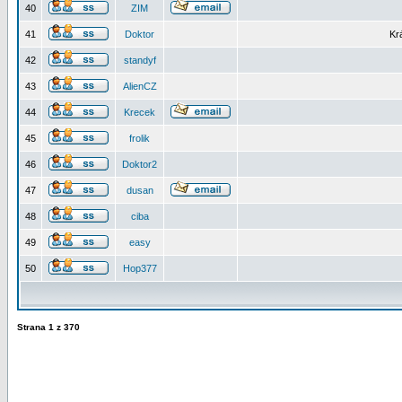
40
ZIM
41
Doktor
Kr
42
standyf
43
AlienCZ
44
Krecek
45
frolik
46
Doktor2
47
dusan
48
ciba
49
easy
50
Hop377
Strana
1
z
370