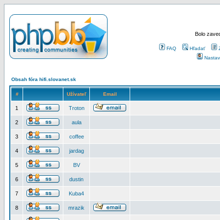
Bolo zaved
FAQ
Hľadať
Nastav
Obsah fóra hifi.slovanet.sk
#
Užívateľ
Email
1
Troton
2
aula
3
coffee
4
jardag
5
BV
6
dustin
7
Kuba4
8
mrazik