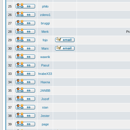
25
philo
26
zdeno1
27
bruggi
28
Merk
Pr
29
fojo
30
Marx
31
wawrik
32
Pasul
33
hrabeX33
34
Haxna
35
JANBB
36
Jozef
37
stan
38
Jester
39
page