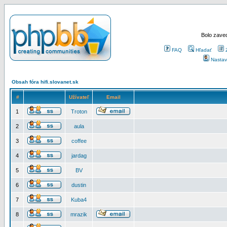
Bolo zaved
FAQ
Hľadať
Nastav
Obsah fóra hifi.slovanet.sk
#
Užívateľ
Email
1
Troton
2
aula
3
coffee
4
jardag
5
BV
6
dustin
7
Kuba4
8
mrazik