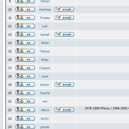
9
Ghost
10
merhaut
11
Franta
12
suK
13
humpf
14
MSW
15
Tarkus
16
Skipy
17
Coques
18
seas
19
ferenc
20
Hasňa
21
vivi
1978-1996 Přerov / 1996-2002 
22
Hlava
23
ALEX
24
pistole