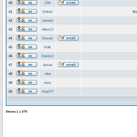
40
ZIM
41
Doktor
Kr
42
standyf
43
AlienCZ
44
Krecek
45
frolik
46
Doktor2
47
dusan
48
ciba
49
easy
50
Hop377
Strana
1
z
370