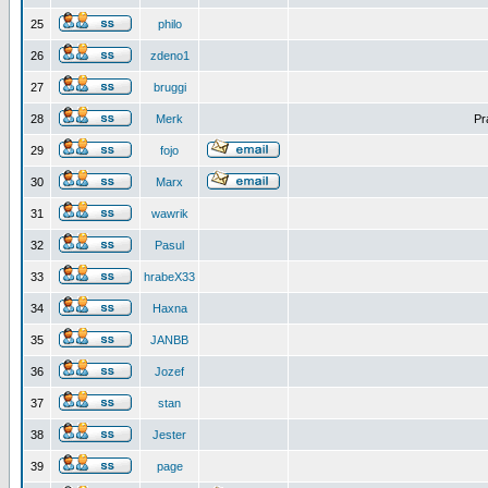
25
philo
26
zdeno1
27
bruggi
28
Merk
Pr
29
fojo
30
Marx
31
wawrik
32
Pasul
33
hrabeX33
34
Haxna
35
JANBB
36
Jozef
37
stan
38
Jester
39
page