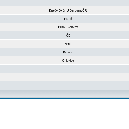
Králův Dvůr U Berouna/ČR
Plzeň
Brno - venkov
ČB
Brno
Beroun
Orlovice