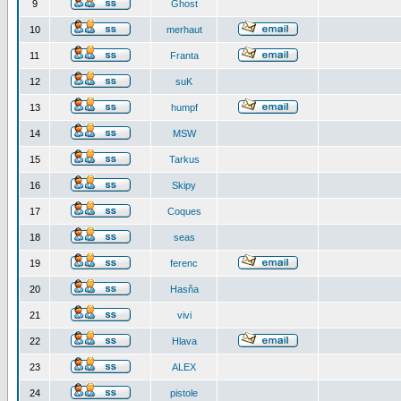
9
Ghost
10
merhaut
11
Franta
12
suK
13
humpf
14
MSW
15
Tarkus
16
Skipy
17
Coques
18
seas
19
ferenc
20
Hasňa
21
vivi
22
Hlava
23
ALEX
24
pistole