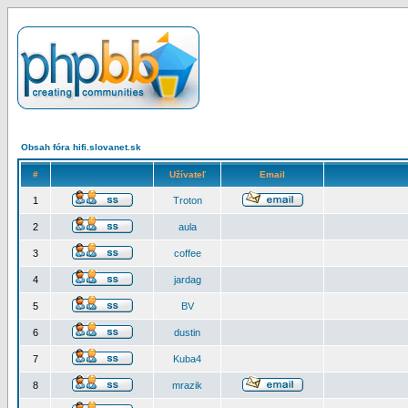
Obsah fóra hifi.slovanet.sk
#
Užívateľ
Email
1
Troton
2
aula
3
coffee
4
jardag
5
BV
6
dustin
7
Kuba4
8
mrazik