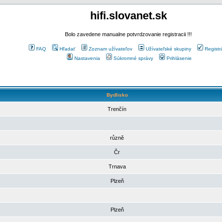
hifi.slovanet.sk
Bolo zavedene manualne potvrdzovanie registracii !!!
FAQ
Hľadať
Zoznam užívateľov
Užívateľské skupiny
Registr
Nastavenia
Súkromné správy
Prihlásenie
Bydlisko
Trenčín
různě
Čr
Trnava
Plzeň
Plzeň