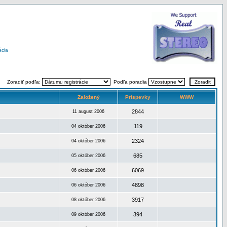
ácia
Zoradiť podľa:
Podľa poradia
Založený
Príspevky
WWW
2844
11 august 2006
119
04 október 2006
2324
04 október 2006
685
05 október 2006
6069
06 október 2006
4898
06 október 2006
3917
08 október 2006
394
09 október 2006