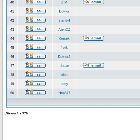
40
ZIM
41
Doktor
42
standyf
43
AlienCZ
44
Krecek
45
frolik
46
Doktor2
47
dusan
48
ciba
49
easy
50
Hop377
Strana
1
z
370