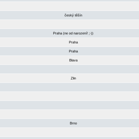
český těšín
Praha (ne od narození! ;-))
Praha
Praha
Blava
Zlin
Brno