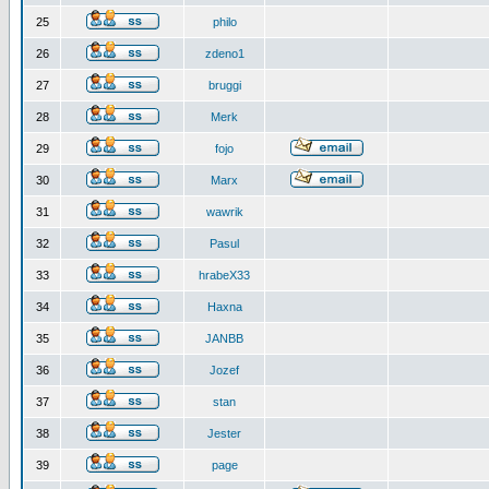
25
philo
26
zdeno1
27
bruggi
28
Merk
29
fojo
30
Marx
31
wawrik
32
Pasul
33
hrabeX33
34
Haxna
35
JANBB
36
Jozef
37
stan
38
Jester
39
page