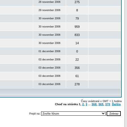
275
28 november 2006
8
29 november 2006
79
30 november 2006
959
30 november 2006
833
30 november 2006
14
30 november 2006
0
01 december 2006
22
03 december 2006
356
03 december 2006
61
03 december 2006
278
03 december 2006
Časy uvádzané v GMT + 1 hodina
Choď na stránku
1
,
2
,
3
...
368
,
369
,
370
Ďalšia
Prejdi na: