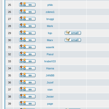
25
philo
26
zdeno1
27
bruggi
28
Merk
29
fojo
30
Marx
31
wawrik
32
Pasul
33
hrabeX33
34
Haxna
35
JANBB
36
Jozef
37
stan
38
Jester
39
page