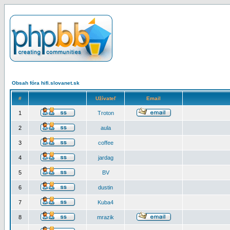
Obsah fóra hifi.slovanet.sk
#
Užívateľ
Email
1
Troton
2
aula
3
coffee
4
jardag
5
BV
6
dustin
7
Kuba4
8
mrazik