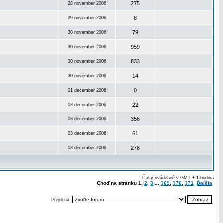
275
28 november 2006
8
29 november 2006
79
30 november 2006
959
30 november 2006
833
30 november 2006
14
30 november 2006
0
01 december 2006
22
03 december 2006
356
03 december 2006
61
03 december 2006
278
03 december 2006
Časy uvádzané v GMT + 1 hodina
Choď na stránku
1
,
2
,
3
...
369
,
370
,
371
Ďalšia
Prejdi na: