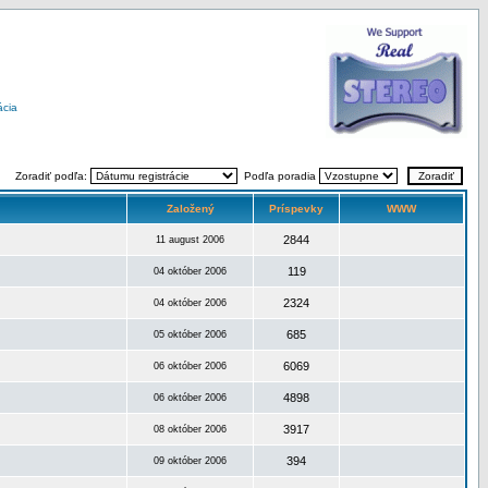
ácia
Zoradiť podľa:
Podľa poradia
Založený
Príspevky
WWW
2844
11 august 2006
119
04 október 2006
2324
04 október 2006
685
05 október 2006
6069
06 október 2006
4898
06 október 2006
3917
08 október 2006
394
09 október 2006