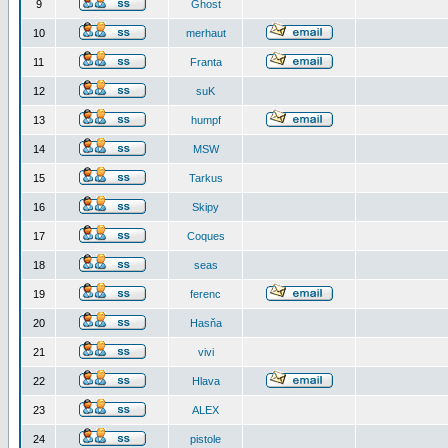
9
Ghost
10
merhaut
11
Franta
12
suK
13
humpf
14
MSW
15
Tarkus
16
Skipy
17
Coques
18
seas
19
ferenc
20
Hasňa
21
vivi
22
Hlava
23
ALEX
24
pistole