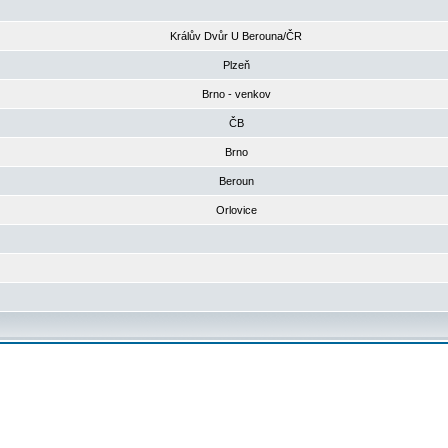
Králův Dvůr U Berouna/ČR
Plzeň
Brno - venkov
ČB
Brno
Beroun
Orlovice