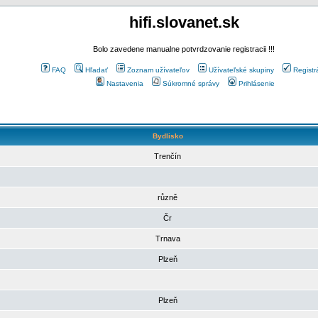
hifi.slovanet.sk
Bolo zavedene manualne potvrdzovanie registracii !!!
FAQ
Hľadať
Zoznam užívateľov
Užívateľské skupiny
Registr
Nastavenia
Súkromné správy
Prihlásenie
Bydlisko
Trenčín
různě
Čr
Trnava
Plzeň
Plzeň