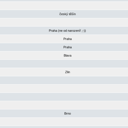
český těšín
Praha (ne od narození! ;-))
Praha
Praha
Blava
Zlin
Brno