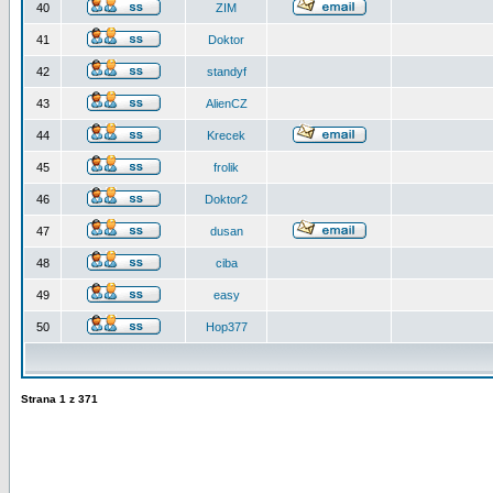
40
ZIM
41
Doktor
42
standyf
43
AlienCZ
44
Krecek
45
frolik
46
Doktor2
47
dusan
48
ciba
49
easy
50
Hop377
Strana
1
z
371