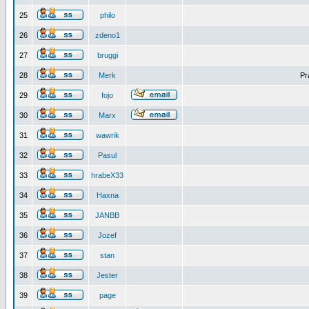
25
philo
26
zdeno1
27
bruggi
28
Merk
Pr
29
fojo
30
Marx
31
wawrik
32
Pasul
33
hrabeX33
34
Haxna
35
JANBB
36
Jozef
37
stan
38
Jester
39
page