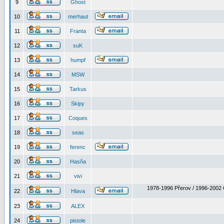
9
Ghost
10
merhaut
11
Franta
12
suK
13
humpf
14
MSW
15
Tarkus
16
Skipy
17
Coques
18
seas
19
ferenc
20
Hasňa
21
vivi
1978-1996 Přerov / 1996-2002 
22
Hlava
23
ALEX
24
pistole