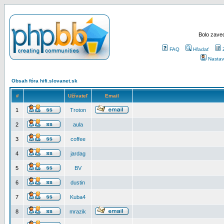
Bolo zaved
FAQ
Hľadať
Nastav
Obsah fóra hifi.slovanet.sk
#
Užívateľ
Email
1
Troton
2
aula
3
coffee
4
jardag
5
BV
6
dustin
7
Kuba4
8
mrazik