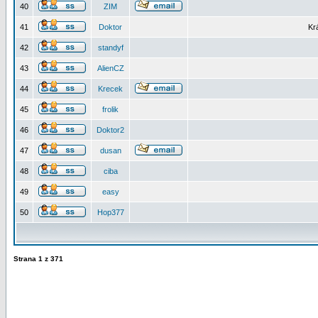
40
ZIM
41
Doktor
Kr
42
standyf
43
AlienCZ
44
Krecek
45
frolik
46
Doktor2
47
dusan
48
ciba
49
easy
50
Hop377
Strana
1
z
371