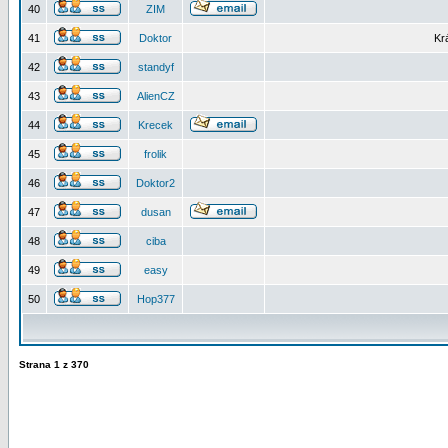
40
ZIM
41
Doktor
Kr
42
standyf
43
AlienCZ
44
Krecek
45
frolik
46
Doktor2
47
dusan
48
ciba
49
easy
50
Hop377
Strana
1
z
370