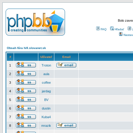
Bolo zaved
FAQ
Hľadať
Nastav
Obsah fóra hifi.slovanet.sk
#
Užívateľ
Email
1
Troton
2
aula
3
coffee
4
jardag
5
BV
6
dustin
7
Kuba4
8
mrazik