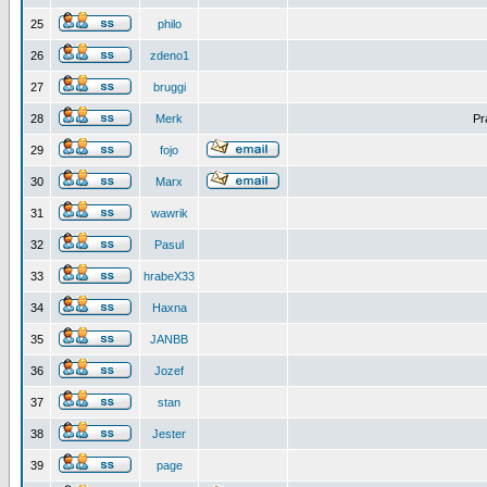
25
philo
26
zdeno1
27
bruggi
28
Merk
Pr
29
fojo
30
Marx
31
wawrik
32
Pasul
33
hrabeX33
34
Haxna
35
JANBB
36
Jozef
37
stan
38
Jester
39
page