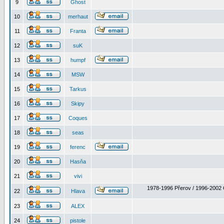
9
Ghost
10
merhaut
11
Franta
12
suK
13
humpf
14
MSW
15
Tarkus
16
Skipy
17
Coques
18
seas
19
ferenc
20
Hasňa
21
vivi
1978-1996 Přerov / 1996-2002 
22
Hlava
23
ALEX
24
pistole