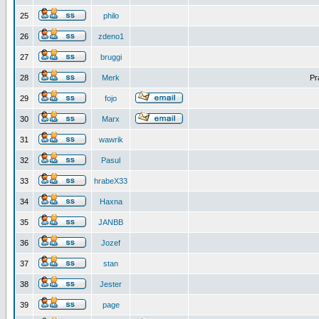
25
philo
26
zdeno1
27
bruggi
28
Merk
Pr
29
fojo
30
Marx
31
wawrik
32
Pasul
33
hrabeX33
34
Haxna
35
JANBB
36
Jozef
37
stan
38
Jester
39
page