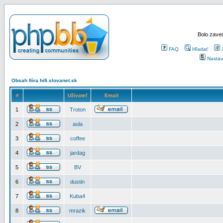
Bolo zaved
FAQ
Hľadať
Nastav
Obsah fóra hifi.slovanet.sk
#
Užívateľ
Email
1
Troton
2
aula
3
coffee
4
jardag
5
BV
6
dustin
7
Kuba4
8
mrazik