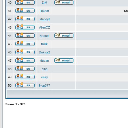
40
ZIM
41
Doktor
Kr
42
standyf
43
AlienCZ
44
Krecek
45
frolik
46
Doktor2
47
dusan
48
ciba
49
easy
50
Hop377
Strana
1
z
370