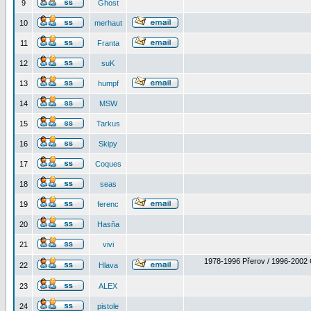
9
Ghost
10
merhaut
11
Franta
12
suK
13
humpf
14
MSW
15
Tarkus
16
Skipy
17
Coques
18
seas
19
ferenc
20
Hasňa
21
vivi
1978-1996 Přerov / 1996-2002 
22
Hlava
23
ALEX
24
pistole