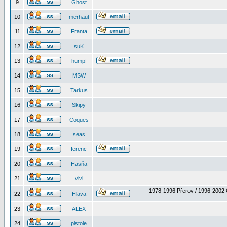
9
Ghost
10
merhaut
11
Franta
12
suK
13
humpf
14
MSW
15
Tarkus
16
Skipy
17
Coques
18
seas
19
ferenc
20
Hasňa
21
vivi
1978-1996 Přerov / 1996-2002 
22
Hlava
23
ALEX
24
pistole