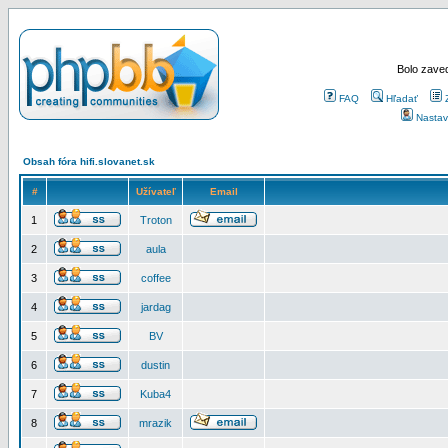
Bolo zaved
FAQ
Hľadať
Nastav
Obsah fóra hifi.slovanet.sk
#
Užívateľ
Email
1
Troton
2
aula
3
coffee
4
jardag
5
BV
6
dustin
7
Kuba4
8
mrazik