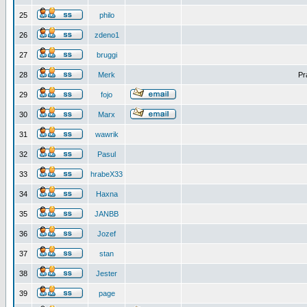
25
philo
26
zdeno1
27
bruggi
28
Merk
Pr
29
fojo
30
Marx
31
wawrik
32
Pasul
33
hrabeX33
34
Haxna
35
JANBB
36
Jozef
37
stan
38
Jester
39
page