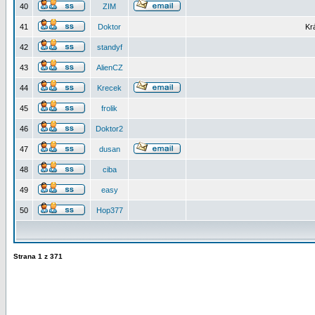
40
ZIM
41
Doktor
Kr
42
standyf
43
AlienCZ
44
Krecek
45
frolik
46
Doktor2
47
dusan
48
ciba
49
easy
50
Hop377
Strana
1
z
371