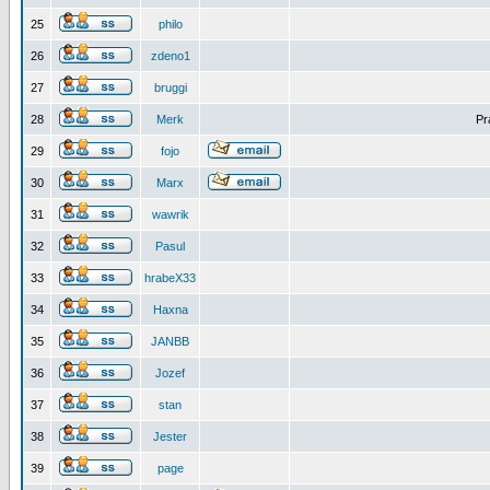
25
philo
26
zdeno1
27
bruggi
28
Merk
Pr
29
fojo
30
Marx
31
wawrik
32
Pasul
33
hrabeX33
34
Haxna
35
JANBB
36
Jozef
37
stan
38
Jester
39
page