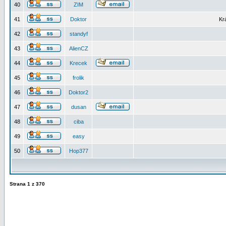
40
ZIM
41
Doktor
Kr
42
standyf
43
AlienCZ
44
Krecek
45
frolik
46
Doktor2
47
dusan
48
ciba
49
easy
50
Hop377
Strana
1
z
370