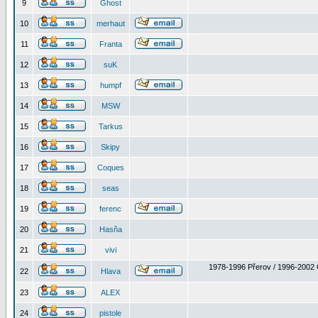
9
Ghost
10
merhaut
11
Franta
12
suK
13
humpf
14
MSW
15
Tarkus
16
Skipy
17
Coques
18
seas
19
ferenc
20
Hasňa
21
vivi
1978-1996 Přerov / 1996-2002 
22
Hlava
23
ALEX
24
pistole