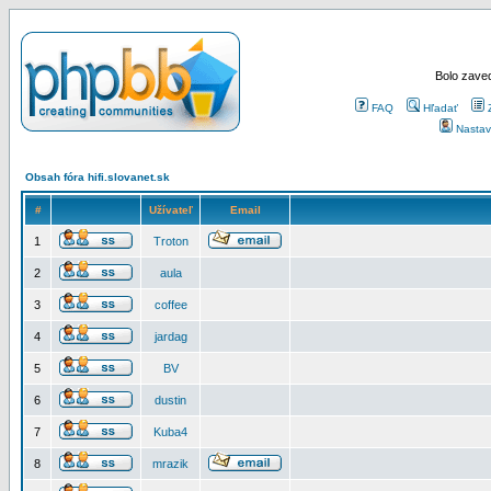
Bolo zaved
FAQ
Hľadať
Nastav
Obsah fóra hifi.slovanet.sk
#
Užívateľ
Email
1
Troton
2
aula
3
coffee
4
jardag
5
BV
6
dustin
7
Kuba4
8
mrazik