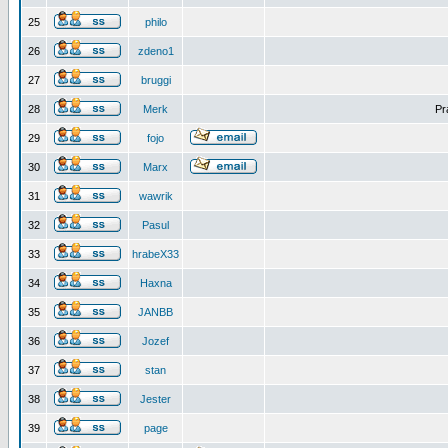
25
philo
26
zdeno1
27
bruggi
28
Merk
Pr
29
fojo
30
Marx
31
wawrik
32
Pasul
33
hrabeX33
34
Haxna
35
JANBB
36
Jozef
37
stan
38
Jester
39
page