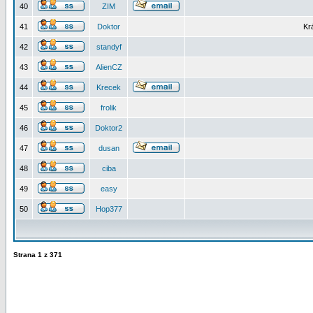
40
ZIM
41
Doktor
Kr
42
standyf
43
AlienCZ
44
Krecek
45
frolik
46
Doktor2
47
dusan
48
ciba
49
easy
50
Hop377
Strana
1
z
371