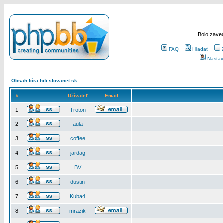
Bolo zaved
FAQ
Hľadať
Nastav
Obsah fóra hifi.slovanet.sk
#
Užívateľ
Email
1
Troton
2
aula
3
coffee
4
jardag
5
BV
6
dustin
7
Kuba4
8
mrazik