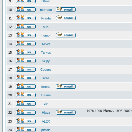
9
Ghost
10
merhaut
11
Franta
12
suK
13
humpf
14
MSW
15
Tarkus
16
Skipy
17
Coques
18
seas
19
ferenc
20
Hasňa
21
vivi
1978-1996 Přerov / 1996-2002 
22
Hlava
23
ALEX
24
pistole