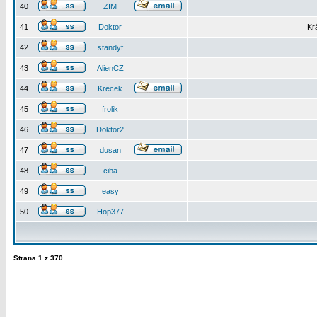
40
ZIM
41
Doktor
Kr
42
standyf
43
AlienCZ
44
Krecek
45
frolik
46
Doktor2
47
dusan
48
ciba
49
easy
50
Hop377
Strana
1
z
370