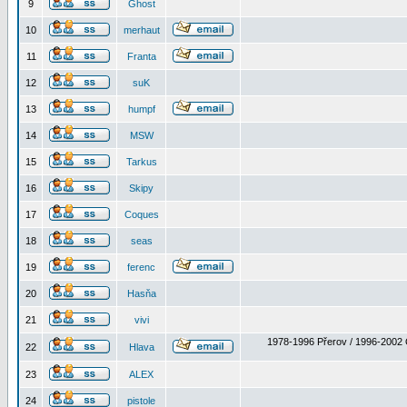
9
Ghost
10
merhaut
11
Franta
12
suK
13
humpf
14
MSW
15
Tarkus
16
Skipy
17
Coques
18
seas
19
ferenc
20
Hasňa
21
vivi
1978-1996 Přerov / 1996-2002 
22
Hlava
23
ALEX
24
pistole