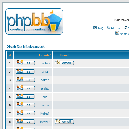
Bolo zaved
FAQ
Hľadať
Nastav
Obsah fóra hifi.slovanet.sk
#
Užívateľ
Email
1
Troton
2
aula
3
coffee
4
jardag
5
BV
6
dustin
7
Kuba4
8
mrazik