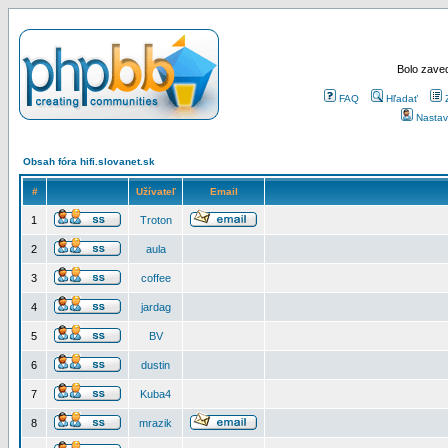
Bolo zaved
FAQ
Hľadať
Nastav
Obsah fóra hifi.slovanet.sk
#
Užívateľ
Email
1
Troton
2
aula
3
coffee
4
jardag
5
BV
6
dustin
7
Kuba4
8
mrazik