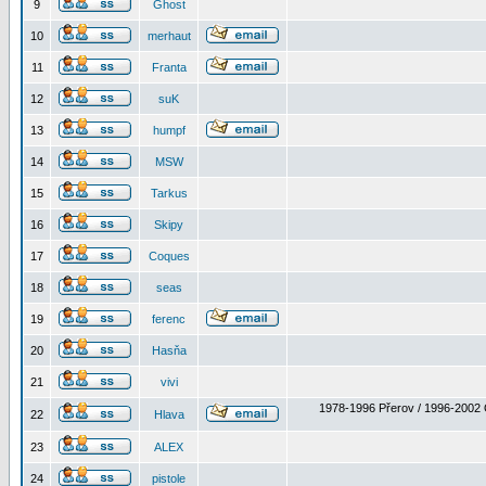
9
Ghost
10
merhaut
11
Franta
12
suK
13
humpf
14
MSW
15
Tarkus
16
Skipy
17
Coques
18
seas
19
ferenc
20
Hasňa
21
vivi
1978-1996 Přerov / 1996-2002 
22
Hlava
23
ALEX
24
pistole