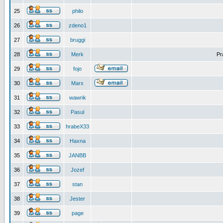
25
philo
26
zdeno1
27
bruggi
28
Merk
Pr
29
fojo
30
Marx
31
wawrik
32
Pasul
33
hrabeX33
34
Haxna
35
JANBB
36
Jozef
37
stan
38
Jester
39
page