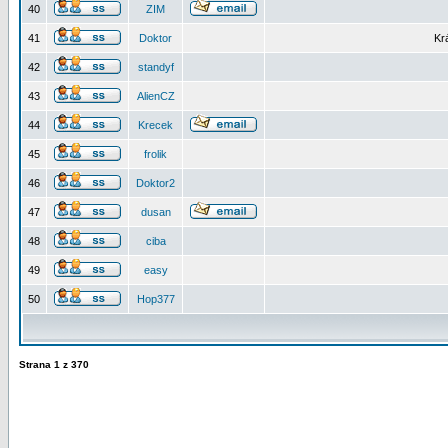
40
ZIM
41
Doktor
Kr
42
standyf
43
AlienCZ
44
Krecek
45
frolik
46
Doktor2
47
dusan
48
ciba
49
easy
50
Hop377
Strana
1
z
370