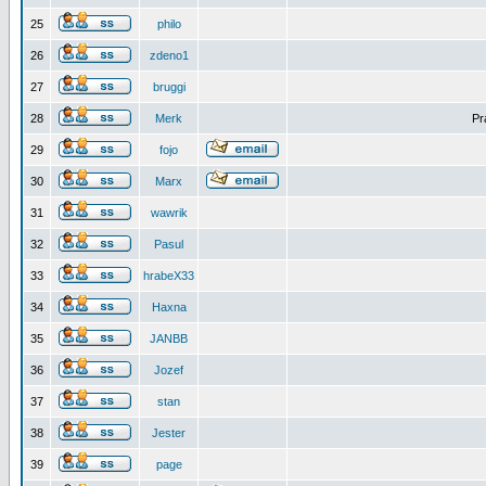
25
philo
26
zdeno1
27
bruggi
28
Merk
Pr
29
fojo
30
Marx
31
wawrik
32
Pasul
33
hrabeX33
34
Haxna
35
JANBB
36
Jozef
37
stan
38
Jester
39
page