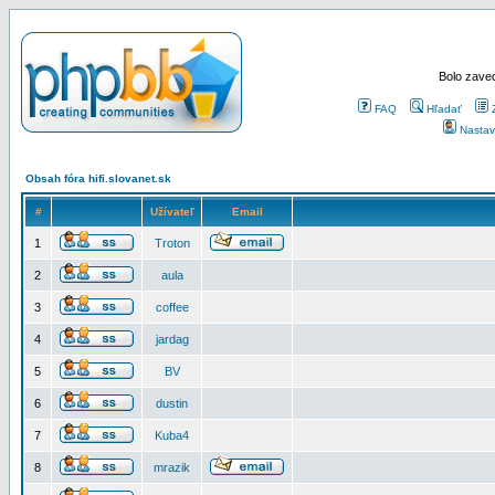
Bolo zaved
FAQ
Hľadať
Nastav
Obsah fóra hifi.slovanet.sk
#
Užívateľ
Email
1
Troton
2
aula
3
coffee
4
jardag
5
BV
6
dustin
7
Kuba4
8
mrazik