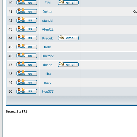
40
ZIM
41
Doktor
Kr
42
standyf
43
AlienCZ
44
Krecek
45
frolik
46
Doktor2
47
dusan
48
ciba
49
easy
50
Hop377
Strana
1
z
371