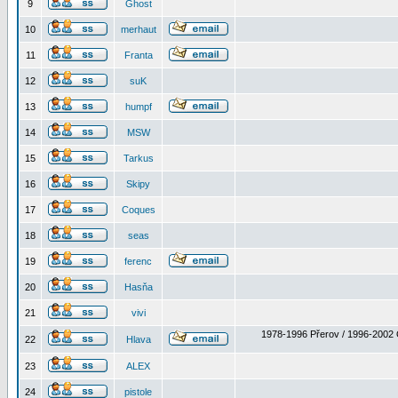
9
Ghost
10
merhaut
11
Franta
12
suK
13
humpf
14
MSW
15
Tarkus
16
Skipy
17
Coques
18
seas
19
ferenc
20
Hasňa
21
vivi
1978-1996 Přerov / 1996-2002 
22
Hlava
23
ALEX
24
pistole