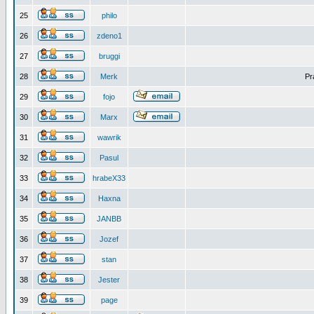
25
philo
26
zdeno1
27
bruggi
28
Merk
Pr
29
fojo
30
Marx
31
wawrik
32
Pasul
33
hrabeX33
34
Haxna
35
JANBB
36
Jozef
37
stan
38
Jester
39
page