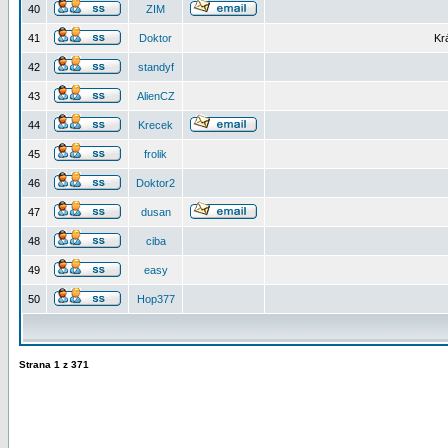
40
ZIM
41
Doktor
Kr
42
standyf
43
AlienCZ
44
Krecek
45
frolik
46
Doktor2
47
dusan
48
ciba
49
easy
50
Hop377
Strana
1
z
371