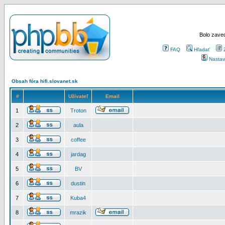
Bolo zaved
FAQ
Hľadať
Nastav
Obsah fóra hifi.slovanet.sk
#
Užívateľ
Email
1
Troton
2
aula
3
coffee
4
jardag
5
BV
6
dustin
7
Kuba4
8
mrazik