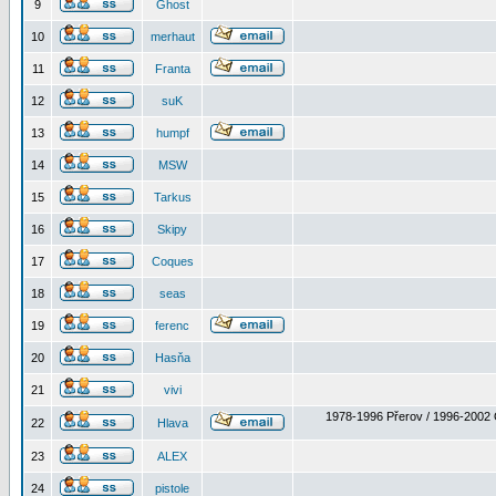
9
Ghost
10
merhaut
11
Franta
12
suK
13
humpf
14
MSW
15
Tarkus
16
Skipy
17
Coques
18
seas
19
ferenc
20
Hasňa
21
vivi
1978-1996 Přerov / 1996-2002 
22
Hlava
23
ALEX
24
pistole