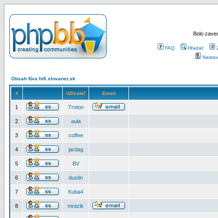
Bolo zaved
FAQ
Hľadať
Nastav
Obsah fóra hifi.slovanet.sk
#
Užívateľ
Email
1
Troton
2
aula
3
coffee
4
jardag
5
BV
6
dustin
7
Kuba4
8
mrazik