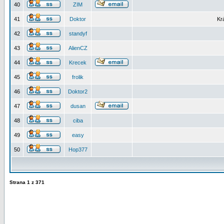
40
ZIM
41
Doktor
Kr
42
standyf
43
AlienCZ
44
Krecek
45
frolik
46
Doktor2
47
dusan
48
ciba
49
easy
50
Hop377
Strana
1
z
371