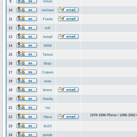
9
Ghost
10
merhaut
11
Franta
12
suK
13
humpf
14
MSW
15
Tarkus
16
Skipy
17
Coques
18
seas
19
ferenc
20
Hasňa
21
vivi
1978-1996 Přerov / 1996-2002 
22
Hlava
23
ALEX
24
pistole