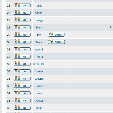
25
philo
26
zdeno1
27
bruggi
28
Merk
Pr
29
fojo
30
Marx
31
wawrik
32
Pasul
33
hrabeX33
34
Haxna
35
JANBB
36
Jozef
37
stan
38
Jester
39
page