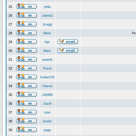
25
philo
26
zdeno1
27
bruggi
28
Merk
Pr
29
fojo
30
Marx
31
wawrik
32
Pasul
33
hrabeX33
34
Haxna
35
JANBB
36
Jozef
37
stan
38
Jester
39
page