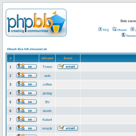
Bolo zaved
FAQ
Hľadať
Nastav
Obsah fóra hifi.slovanet.sk
#
Užívateľ
Email
1
Troton
2
aula
3
coffee
4
jardag
5
BV
6
dustin
7
Kuba4
8
mrazik