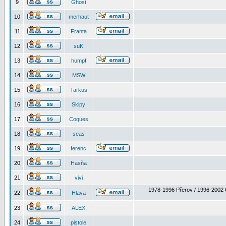
9
Ghost
10
merhaut
11
Franta
12
suK
13
humpf
14
MSW
15
Tarkus
16
Skipy
17
Coques
18
seas
19
ferenc
20
Hasňa
21
vivi
1978-1996 Přerov / 1996-2002 
22
Hlava
23
ALEX
24
pistole