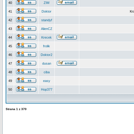
40
ZIM
41
Doktor
Kr
42
standyf
43
AlienCZ
44
Krecek
45
frolik
46
Doktor2
47
dusan
48
ciba
49
easy
50
Hop377
Strana
1
z
370